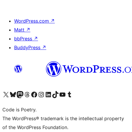
WordPress.com
↗
Matt
↗
bbPress
↗
BuddyPress
↗
Visita il nostro account X (ex Twitter)
Visita il nostro account Bluesky
Visita il nostro account Mastodon
Visita il nostro account Threads
Visita la nostra pagina Facebook
Visita il nostro account Instagram
Visita il nostro account LinkedIn
Visita il nostro account TikTok
Visita il nostro canale YouTube
Visita il nostro account Tumblr
Code is Poetry.
The WordPress® trademark is the intellectual property
of the WordPress Foundation.