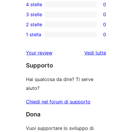
4 stelle
0
recensioni
0
3 stelle
0
a
recensioni
0
2 stelle
0
5-
a
recensioni
0
stelle
1 stella
0
4-
a
recensioni
0
stelle
3-
a
recensioni
le
Your review
Vedi tutte
stelle
2-
a
recensioni
stelle
Supporto
1-
stelle
Hai qualcosa da dire? Ti serve
aiuto?
Chiedi nel forum di supporto
Dona
Vuoi supportare lo sviluppo di