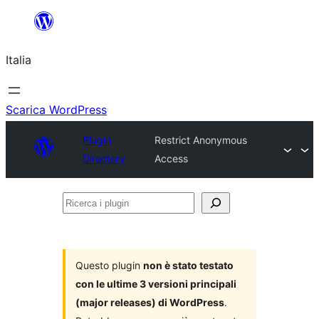
Vai
al
Italia
contenuto
Scarica WordPress
Plugin
Restrict Anonymous
Directory
Access
Ricerca
i
plugin
Questo plugin
non è stato testato
con le ultime 3 versioni principali
(major releases) di WordPress
.