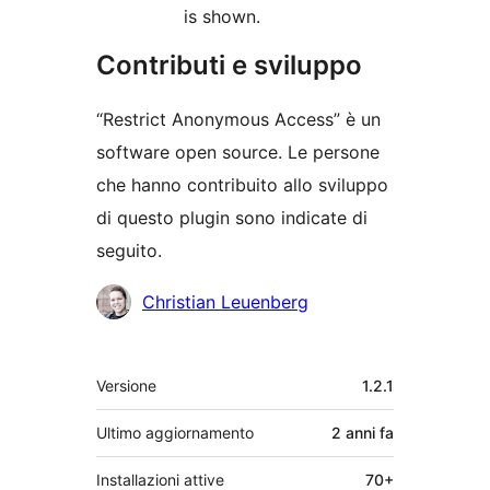
is shown.
Contributi e sviluppo
“Restrict Anonymous Access” è un
software open source. Le persone
che hanno contribuito allo sviluppo
di questo plugin sono indicate di
seguito.
Collaboratori
Christian Leuenberg
Meta
Versione
1.2.1
Ultimo aggiornamento
2 anni
fa
Installazioni attive
70+