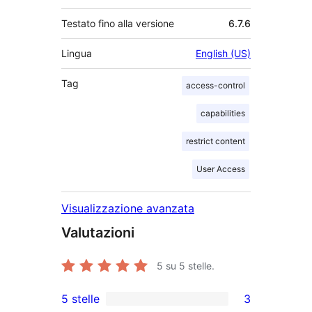
Testato fino alla versione
6.7.6
Lingua
English (US)
Tag
access-control
capabilities
restrict content
User Access
Visualizzazione avanzata
Valutazioni
5
su 5 stelle.
5 stelle
3
3