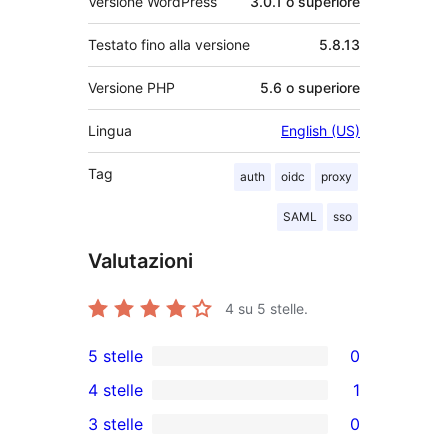
Versione WordPress
3.0.1 o superiore
Testato fino alla versione
5.8.13
Versione PHP
5.6 o superiore
Lingua
English (US)
Tag
auth
oidc
proxy
SAML
sso
Valutazioni
4
su 5 stelle.
5 stelle
0
0
4 stelle
1
recensioni
1
3 stelle
0
a
4-
0