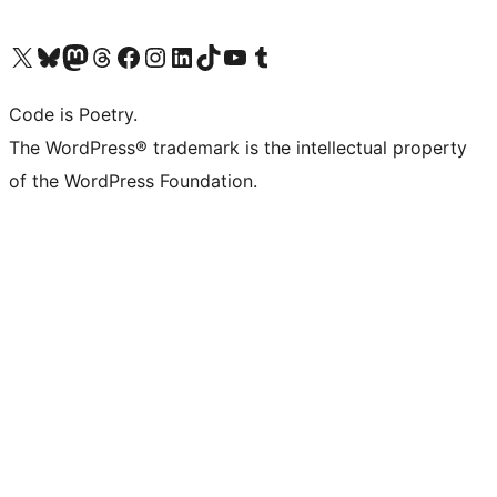
Visita il nostro account X (ex Twitter)
Visita il nostro account Bluesky
Visita il nostro account Mastodon
Visita il nostro account Threads
Visita la nostra pagina Facebook
Visita il nostro account Instagram
Visita il nostro account LinkedIn
Visita il nostro account TikTok
Visita il nostro canale YouTube
Visita il nostro account Tumblr
Code is Poetry.
The WordPress® trademark is the intellectual property
of the WordPress Foundation.