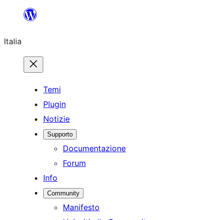
Vai
al
Italia
contenuto
Temi
Plugin
Notizie
Supporto
Documentazione
Forum
Info
Community
Manifesto