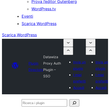
Prova l’editor Gutenberg
WordPress.tv
Eventi
Scarica WordPress
Scarica WordPress
Datawiza
Invia un
Invia un
Plugin
Proxy Auth
plugin
plugin
Directory
Plugin –
I miei
I miei
SSO
preferiti
preferiti
Accedi
Accedi
Ricerca