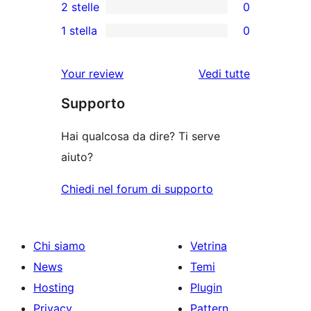
2 stelle
0
5-
recensioni
recensioni
0
stelle
1 stella
0
a
a
recensioni
0
stelle
3-
a
recensioni
le
Your review
Vedi tutte
stelle
2-
a
recensioni
stelle
Supporto
1-
stelle
Hai qualcosa da dire? Ti serve
aiuto?
Chiedi nel forum di supporto
Chi siamo
Vetrina
News
Temi
Hosting
Plugin
Privacy
Pattern