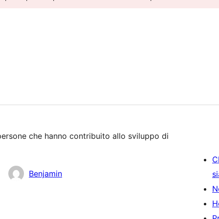
persone che hanno contribuito allo sviluppo di
C
Benjamin
s
N
H
P