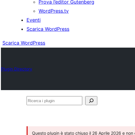
Prova l’editor Gutenberg
WordPress.tv
Eventi
Scarica WordPress
Scarica WordPress
Plugin Directory
Ricerca
i
plugin
Questo plugin è stato chiuso il 26 Aprile 2026 e non