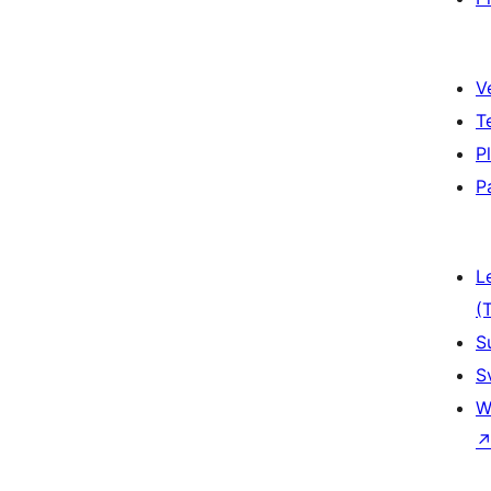
V
T
P
P
L
(
S
S
W