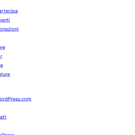
artecipa
venti
onazioni
↗
ive
or
he
uture
ordPress.com
↗
att
↗