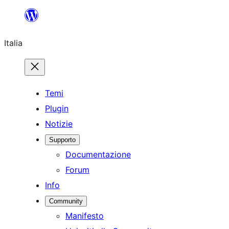
Vai
al
Italia
contenuto
Temi
Plugin
Notizie
Supporto
Documentazione
Forum
Info
Community
Manifesto