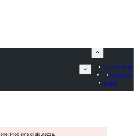
Invia un plugin
I miei preferiti
Accedi
ione: Problema di sicurezza.