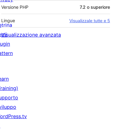
Versione PHP
7.2 o superiore
Lingue
Visualizzale tutte e 5
etrina
emi
Visualizzazione avanzata
lugin
attern
earn
Training)
upporto
viluppo
ordPress.tv
↗