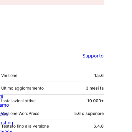
Supporto
Meta
Versione
1.5.6
Ultimo aggiornamento
3 mesi
fa
hi
Installazioni attive
10.000+
iamo
ews
Versione WordPress
5.6 o superiore
osting
Testato fino alla versione
6.4.8
rivacy