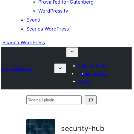
Prova l’editor Gutenberg
WordPress.tv
Eventi
Scarica WordPress
Scarica WordPress
Invia un plugin
Plugin Directory
I miei preferiti
Accedi
Ricerca
i
plugin
security-hub