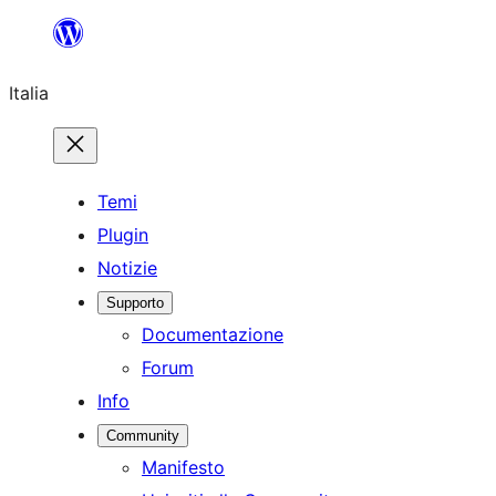
Vai
al
Italia
contenuto
Temi
Plugin
Notizie
Supporto
Documentazione
Forum
Info
Community
Manifesto