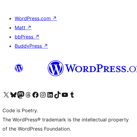
WordPress.com
↗
Matt
↗
bbPress
↗
BuddyPress
↗
Visita il nostro account X (ex Twitter)
Visita il nostro account Bluesky
Visita il nostro account Mastodon
Visita il nostro account Threads
Visita la nostra pagina Facebook
Visita il nostro account Instagram
Visita il nostro account LinkedIn
Visita il nostro account TikTok
Visita il nostro canale YouTube
Visita il nostro account Tumblr
Code is Poetry.
The WordPress® trademark is the intellectual property
of the WordPress Foundation.