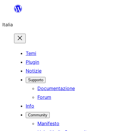
Vai
al
Italia
contenuto
Temi
Plugin
Notizie
Supporto
Documentazione
Forum
Info
Community
Manifesto