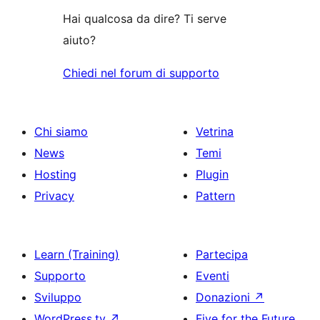
stelle
Hai qualcosa da dire? Ti serve
aiuto?
Chiedi nel forum di supporto
Chi siamo
Vetrina
News
Temi
Hosting
Plugin
Privacy
Pattern
Learn (Training)
Partecipa
Supporto
Eventi
Sviluppo
Donazioni
↗
WordPress.tv
↗
Five for the Future