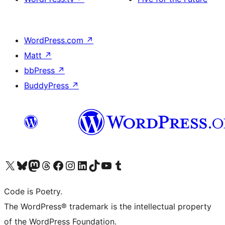
WordPress.com
↗
Matt
↗
bbPress
↗
BuddyPress
↗
Visita il nostro account X (ex Twitter)
Visita il nostro account Bluesky
Visita il nostro account Mastodon
Visita il nostro account Threads
Visita la nostra pagina Facebook
Visita il nostro account Instagram
Visita il nostro account LinkedIn
Visita il nostro account TikTok
Visita il nostro canale YouTube
Visita il nostro account Tumblr
Code is Poetry.
The WordPress® trademark is the intellectual property
of the WordPress Foundation.