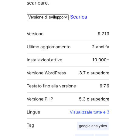
scaricare.
Scarica
Meta
Versione
9.7.13
Ultimo aggiornamento
2 anni
fa
Installazioni attive
10.000+
Versione WordPress
3.7 o superiore
Testato fino alla versione
6.7.6
Versione PHP
5.3 o superiore
Lingue
Visualizzale tutte e 3
Tag
google analytics