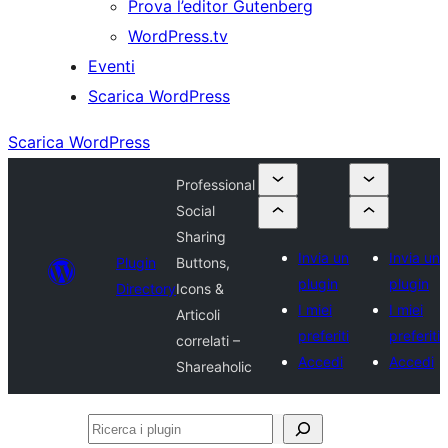
Prova l’editor Gutenberg
WordPress.tv
Eventi
Scarica WordPress
Scarica WordPress
Professional
Social
Sharing
Invia un
Invia un
Plugin
Buttons,
plugin
plugin
Directory
Icons &
I miei
I miei
Articoli
preferiti
preferiti
correlati –
Accedi
Accedi
Shareaholic
Ricerca