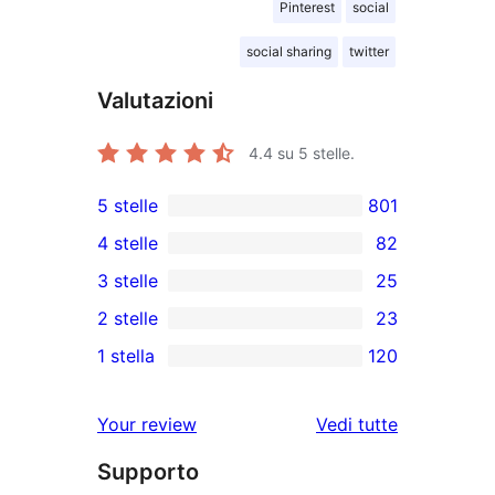
Pinterest
social
social sharing
twitter
Valutazioni
4.4
su 5 stelle.
5 stelle
801
801
4 stelle
82
recensioni
82
3 stelle
25
a
recensioni
25
2 stelle
23
5-
a
recensioni
23
stelle
1 stella
120
4-
a
recensioni
120
stelle
3-
a
recensioni
le
Your review
Vedi tutte
stelle
2-
a
recensioni
stelle
Supporto
1-