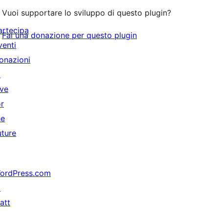
Vuoi supportare lo sviluppo di questo plugin?
artecipa
Fai una donazione per questo plugin
venti
onazioni
↗
ive
or
he
uture
ordPress.com
↗
att
↗