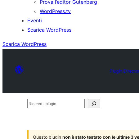
Prova l’editor Gutenberg
WordPress.tv
Eventi
Scarica WordPress
Scarica WordPress
Plugin Directo
Ricerca
i
plugin
Questo plugin
non è stato testato con le ultime 3 