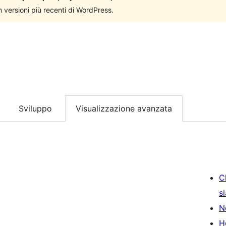
n versioni più recenti di WordPress.
Sviluppo
Visualizzazione avanzata
C
s
N
H