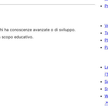
P
V
hi ha conoscenze avanzate o di sviluppo.
T
 a scopo educativo.
P
P
L
(
S
S
W