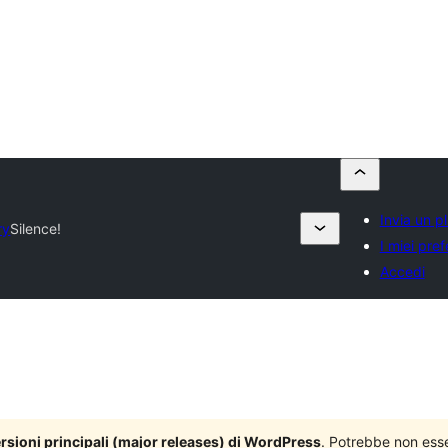
Invia un p
ry
Silence!
I miei prefe
Accedi
versioni principali (major releases) di WordPress
. Potrebbe non ess