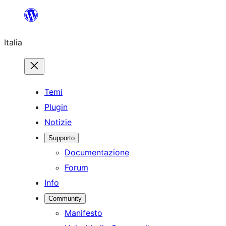
Vai
al
Italia
contenuto
Temi
Plugin
Notizie
Supporto
Documentazione
Forum
Info
Community
Manifesto