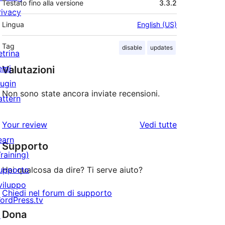
Testato fino alla versione
3.3.2
rivacy
Lingua
English (US)
Tag
disable
updates
etrina
emi
Valutazioni
lugin
Non sono state ancora inviate recensioni.
attern
le
Your review
Vedi tutte
recensioni
earn
Supporto
Training)
upporto
Hai qualcosa da dire? Ti serve aiuto?
viluppo
Chiedi nel forum di supporto
ordPress.tv
Dona
↗