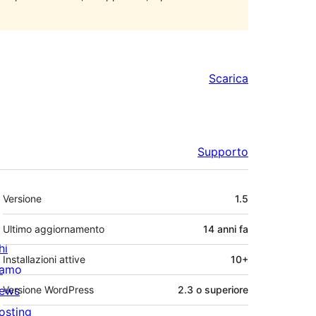
Scarica
Supporto
Meta
Versione
1.5
Ultimo aggiornamento
14 anni
fa
hi
Installazioni attive
10+
iamo
ews
Versione WordPress
2.3 o superiore
osting