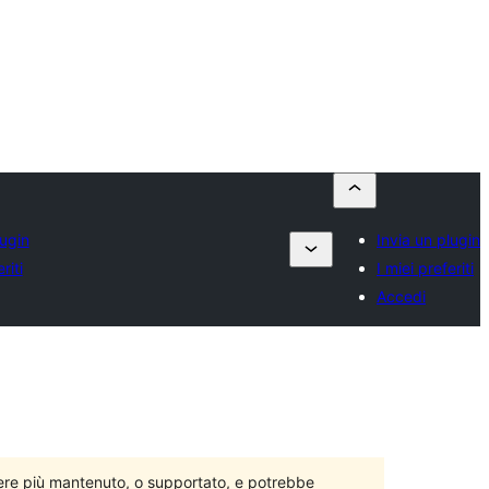
lugin
Invia un plugin
riti
I miei preferiti
Accedi
ere più mantenuto, o supportato, e potrebbe