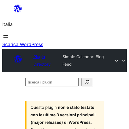
Vai
al
Italia
contenuto
Scarica WordPress
Plugin
Simple Calendar: Blog
Directory
Feed
Ricerca
i
plugin
Questo plugin
non è stato testato
con le ultime 3 versioni principali
(major releases) di WordPress
.