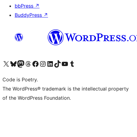
bbPress
↗
BuddyPress
↗
Visita il nostro account X (ex Twitter)
Visita il nostro account Bluesky
Visita il nostro account Mastodon
Visita il nostro account Threads
Visita la nostra pagina Facebook
Visita il nostro account Instagram
Visita il nostro account LinkedIn
Visita il nostro account TikTok
Visita il nostro canale YouTube
Visita il nostro account Tumblr
Code is Poetry.
The WordPress® trademark is the intellectual property
of the WordPress Foundation.