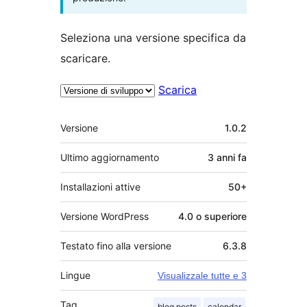
Seleziona una versione specifica da
scaricare.
Scarica
Meta
Versione
1.0.2
Ultimo aggiornamento
3 anni
fa
Installazioni attive
50+
Versione WordPress
4.0 o superiore
Testato fino alla versione
6.3.8
Lingue
Visualizzale tutte e 3
Tag
blog posts
calendar