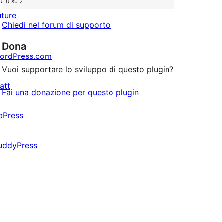
he
0 su 2
uture
Chiedi nel forum di supporto
Dona
ordPress.com
Vuoi supportare lo sviluppo di questo plugin?
↗
att
Fai una donazione per questo plugin
↗
bPress
↗
uddyPress
↗