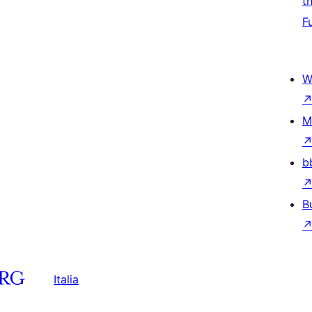
t
F
W
M
b
B
Italia