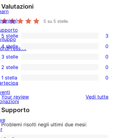
Valutazioni
earn
Training)
5
su 5 stelle.
upporto
5 stelle
3
viluppo
3
4 stelle
0
ordPress.tv
recensioni
0
3 stelle
0
↗
a
recensioni
0
2 stelle
0
5-
a
recensioni
0
stelle
1 stella
0
4-
a
recensioni
0
artecipa
stelle
3-
a
recensioni
venti
le
Your review
Vedi tutte
stelle
2-
a
onazioni
recensioni
stelle
Supporto
1-
↗
stelle
ive
Problemi risolti negli ultimi due mesi:
or