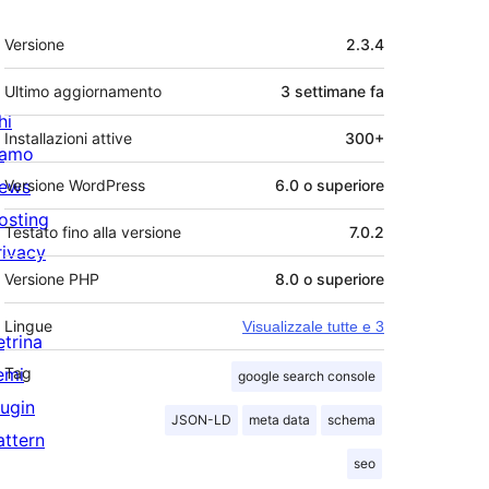
Meta
Versione
2.3.4
Ultimo aggiornamento
3 settimane
fa
hi
Installazioni attive
300+
iamo
ews
Versione WordPress
6.0 o superiore
osting
Testato fino alla versione
7.0.2
rivacy
Versione PHP
8.0 o superiore
Lingue
Visualizzale tutte e 3
etrina
emi
Tag
google search console
lugin
JSON-LD
meta data
schema
attern
seo