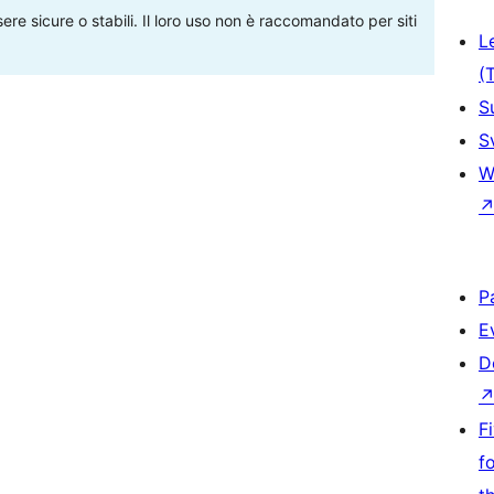
re sicure o stabili. Il loro uso non è raccomandato per siti
L
(
S
S
W
P
E
D
F
f