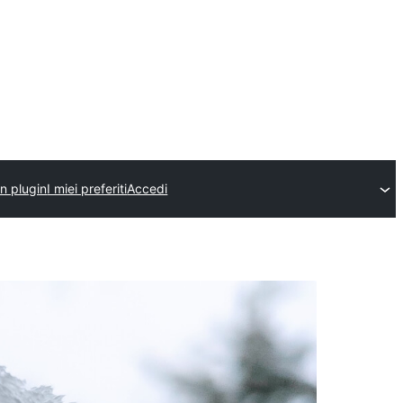
un plugin
I miei preferiti
Accedi