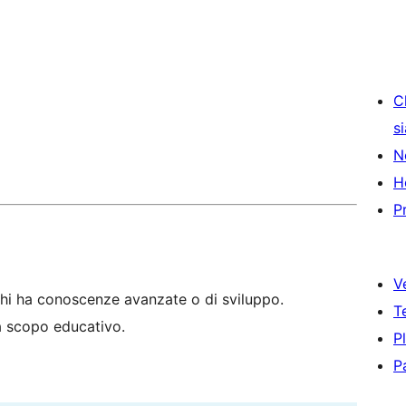
C
s
N
H
P
V
hi ha conoscenze avanzate o di sviluppo.
T
 a scopo educativo.
P
P