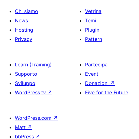
Chi siamo
Vetrina
News
Temi
Hosting
Plugin
Privacy
Pattern
Learn (Training)
Partecipa
Supporto
Eventi
Sviluppo
Donazioni
↗
WordPress.tv
↗
Five for the Future
WordPress.com
↗
Matt
↗
bbPress
↗