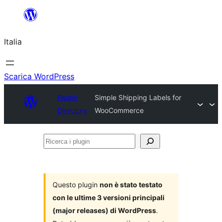
Vai
al
Italia
contenuto
Scarica WordPress
Plugin
Simple Shipping Labels for
Directory
WooCommerce
Ricerca
i
plugin
Questo plugin
non è stato testato
con le ultime 3 versioni principali
(major releases) di WordPress
.