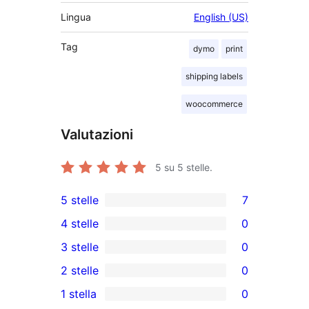
Lingua
English (US)
Tag
dymo
print
shipping labels
woocommerce
Valutazioni
5
su 5 stelle.
5 stelle
7
7
4 stelle
0
recensioni
0
3 stelle
0
a
recensioni
0
2 stelle
0
5-
a
recensioni
0
stelle
1 stella
0
4-
a
recensioni
0