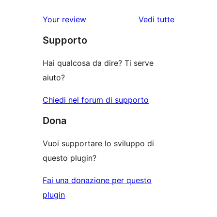
stelle
3-
a
recensioni
le
Your review
Vedi tutte
stelle
2-
a
recensioni
stelle
Supporto
1-
stelle
Hai qualcosa da dire? Ti serve
aiuto?
Chiedi nel forum di supporto
Dona
Vuoi supportare lo sviluppo di
questo plugin?
Fai una donazione per questo
plugin