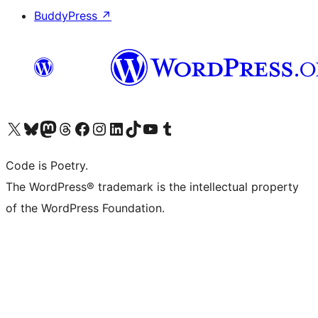
BuddyPress
↗
Visita il nostro account X (ex Twitter)
Visita il nostro account Bluesky
Visita il nostro account Mastodon
Visita il nostro account Threads
Visita la nostra pagina Facebook
Visita il nostro account Instagram
Visita il nostro account LinkedIn
Visita il nostro account TikTok
Visita il nostro canale YouTube
Visita il nostro account Tumblr
Code is Poetry.
The WordPress® trademark is the intellectual property
of the WordPress Foundation.