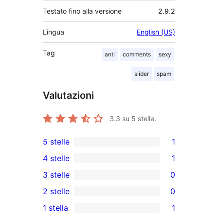
Testato fino alla versione
2.9.2
Lingua
English (US)
Tag
anti
comments
sexy
slider
spam
Valutazioni
3.3
su 5 stelle.
5 stelle
1
1
4 stelle
1
5-
1
3 stelle
0
recensioni
4-
0
2 stelle
0
a
recensioni
recensioni
0
stelle
1 stella
1
a
a
recensioni
1