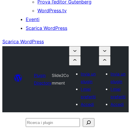
Prova l’editor Gutenberg
WordPress.tv
Eventi
Scarica WordPress
Scarica WordPress
Invia un
Invia un
Plugin
Slide2Co
plugin
plugin
Directory
mment
I miei
I miei
preferiti
preferiti
Accedi
Accedi
Ricerca