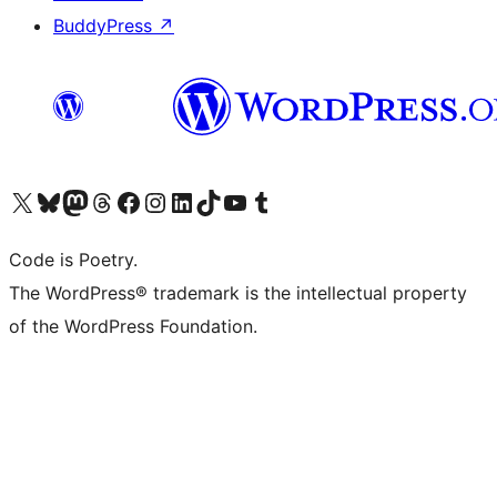
BuddyPress
↗
Visita il nostro account X (ex Twitter)
Visita il nostro account Bluesky
Visita il nostro account Mastodon
Visita il nostro account Threads
Visita la nostra pagina Facebook
Visita il nostro account Instagram
Visita il nostro account LinkedIn
Visita il nostro account TikTok
Visita il nostro canale YouTube
Visita il nostro account Tumblr
Code is Poetry.
The WordPress® trademark is the intellectual property
of the WordPress Foundation.