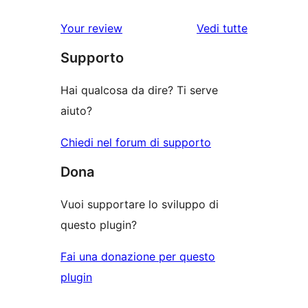
stelle
3-
a
1-
le
Your review
Vedi tutte
stelle
2-
recensioni
recensioni
stelle
Supporto
a
stelle
Hai qualcosa da dire? Ti serve
aiuto?
Chiedi nel forum di supporto
Dona
Vuoi supportare lo sviluppo di
questo plugin?
Fai una donazione per questo
plugin