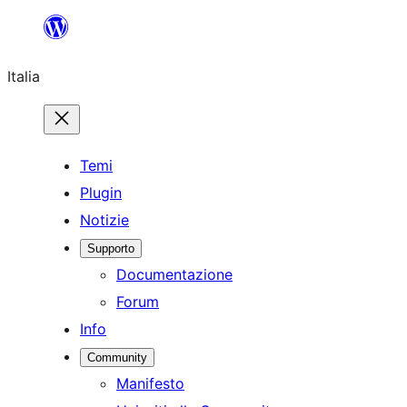
Vai
al
Italia
contenuto
Temi
Plugin
Notizie
Supporto
Documentazione
Forum
Info
Community
Manifesto