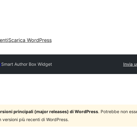
enti
Scarica WordPress
y
Smart Author Box Widget
Invia u
versioni principali (major releases) di WordPress
. Potrebbe non ess
n versioni più recenti di WordPress.