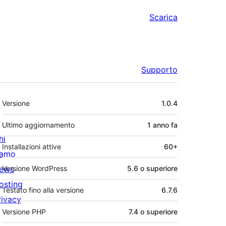
Scarica
Supporto
Meta
Versione
1.0.4
Ultimo aggiornamento
1 anno
fa
hi
Installazioni attive
60+
iamo
ews
Versione WordPress
5.6 o superiore
osting
Testato fino alla versione
6.7.6
rivacy
Versione PHP
7.4 o superiore