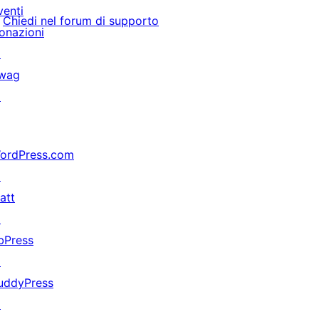
venti
Chiedi nel forum di supporto
onazioni
↗
wag
↗
ordPress.com
↗
att
↗
bPress
↗
uddyPress
↗