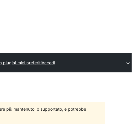
n plugin
I miei preferiti
Accedi
ere più mantenuto, o supportato, e potrebbe