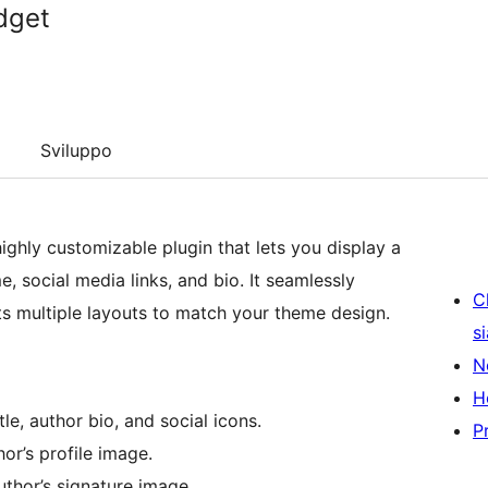
dget
Sviluppo
ighly customizable plugin that lets you display a
, social media links, and bio. It seamlessly
C
s multiple layouts to match your theme design.
s
N
H
le, author bio, and social icons.
P
or’s profile image.
thor’s signature image.