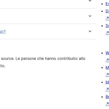
E
D
S
tor?
W
source. Le persone che hanno contribuito allo
to.
M
b
B