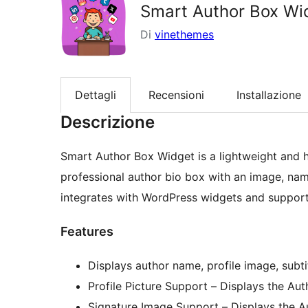
Smart Author Box Wi
Di
vinethemes
Dettagli
Recensioni
Installazione
Descrizione
Smart Author Box Widget is a lightweight and h
professional author bio box with an image, name
integrates with WordPress widgets and support
Features
Displays author name, profile image, subtit
Profile Picture Support – Displays the Auth
Signature Image Support – Displays the Au