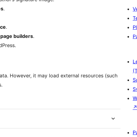
es
.
V
T
nce
.
P
page builders
.
P
dPress.
L
(
data. However, it may load external resources (such
S
s.
S
W
P