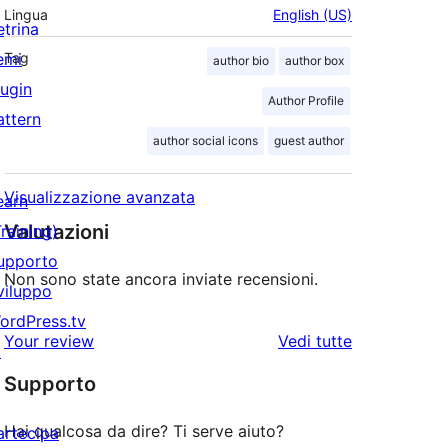
Lingua
English (US)
etrina
emi
Tag
author bio
author box
lugin
Author Profile
attern
author social icons
guest author
Visualizzazione avanzata
earn
Valutazioni
Training)
upporto
Non sono state ancora inviate recensioni.
viluppo
ordPress.tv
le
Your review
Vedi tutte
↗
recensioni
Supporto
Hai qualcosa da dire? Ti serve aiuto?
artecipa