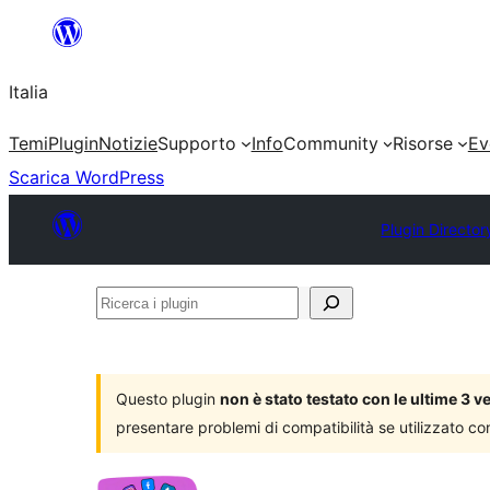
Vai
al
Italia
contenuto
Temi
Plugin
Notizie
Supporto
Info
Community
Risorse
Ev
Scarica WordPress
Plugin Director
Ricerca
i
plugin
Questo plugin
non è stato testato con le ultime 3 
presentare problemi di compatibilità se utilizzato co