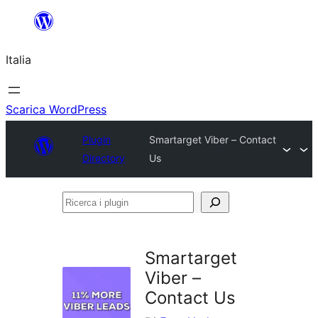
Vai
al
Italia
contenuto
Scarica WordPress
Plugin
Smartarget Viber – Contact
Directory
Us
Ricerca
i
plugin
Smartarget
Viber –
Contact Us