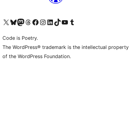
Visita il nostro account X (ex Twitter)
Visita il nostro account Bluesky
Visita il nostro account Mastodon
Visita il nostro account Threads
Visita la nostra pagina Facebook
Visita il nostro account Instagram
Visita il nostro account LinkedIn
Visita il nostro account TikTok
Visita il nostro canale YouTube
Visita il nostro account Tumblr
Code is Poetry.
The WordPress® trademark is the intellectual property
of the WordPress Foundation.