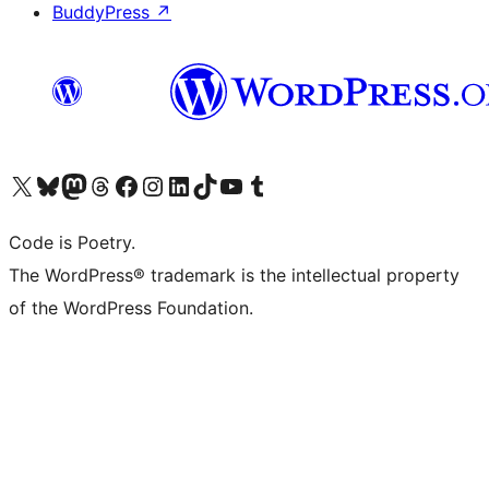
BuddyPress
↗
Visita il nostro account X (ex Twitter)
Visita il nostro account Bluesky
Visita il nostro account Mastodon
Visita il nostro account Threads
Visita la nostra pagina Facebook
Visita il nostro account Instagram
Visita il nostro account LinkedIn
Visita il nostro account TikTok
Visita il nostro canale YouTube
Visita il nostro account Tumblr
Code is Poetry.
The WordPress® trademark is the intellectual property
of the WordPress Foundation.