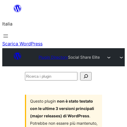
Vai
al
Italia
contenuto
Scarica WordPress
Plugin Directory
Social Share Elite
Ricerca
i
plugin
Questo plugin
non è stato testato
con le ultime 3 versioni principali
(major releases) di WordPress
.
Potrebbe non essere più mantenuto,