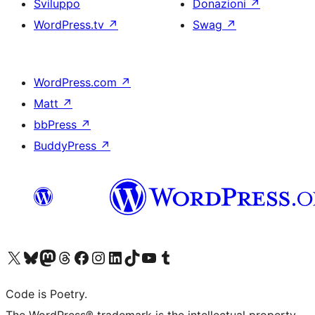
Sviluppo
Donazioni
↗
WordPress.tv
↗
Swag
↗
WordPress.com
↗
Matt
↗
bbPress
↗
BuddyPress
↗
Visita il nostro account X (ex Twitter)
Visita il nostro account Bluesky
Visita il nostro account Mastodon
Visita il nostro account Threads
Visita la nostra pagina Facebook
Visita il nostro account Instagram
Visita il nostro account LinkedIn
Visita il nostro account TikTok
Visita il nostro canale YouTube
Visita il nostro account Tumblr
Code is Poetry.
The WordPress® trademark is the intellectual property