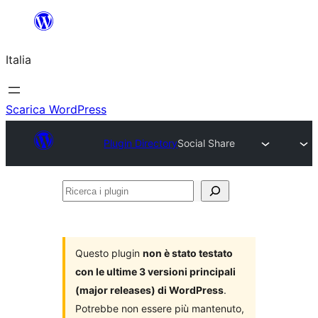
Vai
al
Italia
contenuto
Scarica WordPress
Plugin Directory
Social Share
Ricerca
i
plugin
Questo plugin
non è stato testato
con le ultime 3 versioni principali
(major releases) di WordPress
.
Potrebbe non essere più mantenuto,