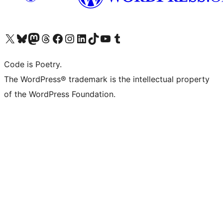
Visita il nostro account X (ex Twitter)
Visita il nostro account Bluesky
Visita il nostro account Mastodon
Visita il nostro account Threads
Visita la nostra pagina Facebook
Visita il nostro account Instagram
Visita il nostro account LinkedIn
Visita il nostro account TikTok
Visita il nostro canale YouTube
Visita il nostro account Tumblr
Code is Poetry.
The WordPress® trademark is the intellectual property
of the WordPress Foundation.