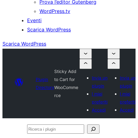
Prova l’editor Gutenberg
WordPress.tv
Eventi
Scarica WordPress
Scarica WordPress
Sticky Add
Invia un
Invia un
Plugin
to Cart for
plugin
plugin
Directory
WooComme
I miei
I miei
rce
preferiti
preferiti
Accedi
Accedi
Ricerca