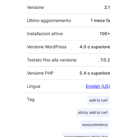
Meta
Versione
2.1
Ultimo aggiornamento
1 mese
fa
Installazioni attive
100+
Versione WordPress
4.0 o superiore
Testato fino alla versione
7.0.2
Versione PHP
5.4 o superiore
Lingua
English (US)
Tag
add to cart
sticky add to cart
woocommerce
woocommerce sticky bar