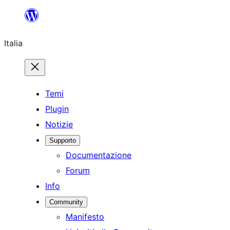
Vai
al
Italia
contenuto
Temi
Plugin
Notizie
Supporto
Documentazione
Forum
Info
Community
Manifesto