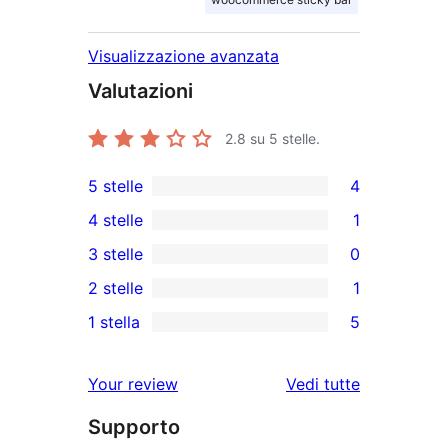
Visualizzazione avanzata
Valutazioni
2.8
su 5 stelle.
5 stelle
4
4
4 stelle
1
recensioni
1
3 stelle
0
a
4-
0
2 stelle
1
5-
recensioni
recensioni
1
stelle
1 stella
5
a
a
2-
5
stelle
3-
recensioni
recensioni
Your review
Vedi tutte
stelle
a
a
le
stelle
Supporto
1-
recensioni