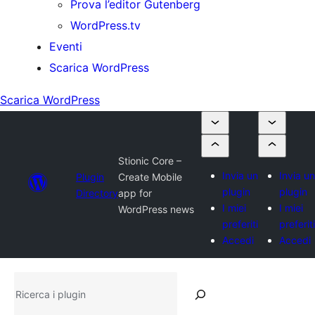
Prova l’editor Gutenberg
WordPress.tv
Eventi
Scarica WordPress
Scarica WordPress
Stionic Core –
Invia un
Invia un
Plugin
Create Mobile
plugin
plugin
Directory
app for
I miei
I miei
WordPress news
preferiti
preferiti
Accedi
Accedi
Ricerca
i