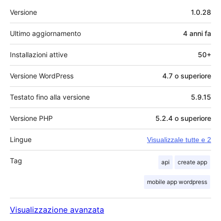
Meta
Versione
1.0.28
Ultimo aggiornamento
4 anni
fa
Installazioni attive
50+
Versione WordPress
4.7 o superiore
Testato fino alla versione
5.9.15
Versione PHP
5.2.4 o superiore
Lingue
Visualizzale tutte e 2
Tag
api
create app
mobile app wordpress
Visualizzazione avanzata