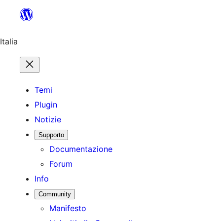
Vai
al
contenuto
Italia
Temi
Plugin
Notizie
Supporto
Documentazione
Forum
Info
Community
Manifesto