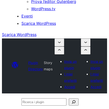
Prova l’editor Gutenberg
WordPress.tv
Eventi
Scarica WordPress
Scarica WordPress
Invia un
Invia un
Plugin
Story
plugin
plugin
Directory
maps
I miei
I miei
preferiti
preferiti
Accedi
Accedi
Ricerca