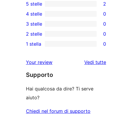
5 stelle
2
2
4 stelle
0
recensioni
0
3 stelle
0
a
recensioni
0
2 stelle
0
5-
a
recensioni
0
stelle
1 stella
0
4-
a
recensioni
0
stelle
3-
a
recensioni
le
Your review
Vedi tutte
stelle
2-
a
recensioni
stelle
Supporto
1-
stelle
Hai qualcosa da dire? Ti serve
aiuto?
Chiedi nel forum di supporto