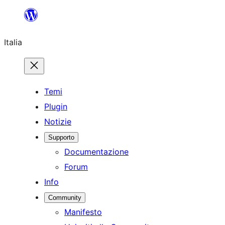
Vai
al
Italia
contenuto
Temi
Plugin
Notizie
Supporto
Documentazione
Forum
Info
Community
Manifesto