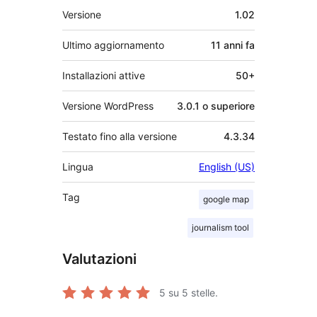
Meta
Versione
1.02
Ultimo aggiornamento
11 anni
fa
Installazioni attive
50+
Versione WordPress
3.0.1 o superiore
Testato fino alla versione
4.3.34
Lingua
English (US)
Tag
google map
journalism tool
Valutazioni
5
su 5 stelle.