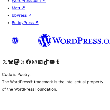
WordPress.com
↗
Matt
↗
bbPress
↗
BuddyPress
↗
Visita il nostro account X (ex Twitter)
Visita il nostro account Bluesky
Visita il nostro account Mastodon
Visita il nostro account Threads
Visita la nostra pagina Facebook
Visita il nostro account Instagram
Visita il nostro account LinkedIn
Visita il nostro account TikTok
Visita il nostro canale YouTube
Visita il nostro account Tumblr
Code is Poetry.
The WordPress® trademark is the intellectual property
of the WordPress Foundation.