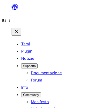
Vai
al
Italia
contenuto
Temi
Plugin
Notizie
Supporto
Documentazione
Forum
Info
Community
Manifesto