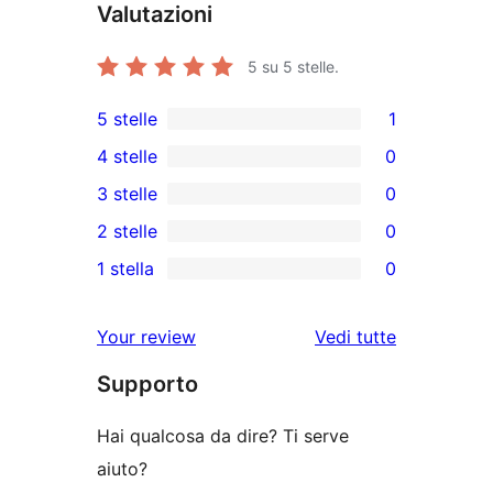
Valutazioni
5
su 5 stelle.
5 stelle
1
1
4 stelle
0
5-
0
3 stelle
0
recensioni
recensioni
0
2 stelle
0
a
a
recensioni
0
stelle
1 stella
0
4-
a
recensioni
0
stelle
3-
a
recensioni
le
Your review
Vedi tutte
stelle
2-
a
recensioni
stelle
Supporto
1-
stelle
Hai qualcosa da dire? Ti serve
aiuto?