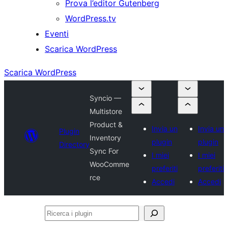
Prova l’editor Gutenberg
WordPress.tv
Eventi
Scarica WordPress
Scarica WordPress
Syncio —
Multistore
Product &
Invia un
Invia un
Plugin
Inventory
plugin
plugin
Directory
Sync For
I miei
I miei
WooComme
preferiti
preferiti
rce
Accedi
Accedi
Ricerca