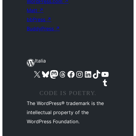
WordPress.com
↗
Matt
↗
bbPress
↗
BuddyPress
↗
Italia
Visita il nostro account X (ex Twitter)
Visita il nostro account Bluesky
Visita il nostro account Mastodon
Visita il nostro account Threads
Visita la nostra pagina Facebook
Visita il nostro account Instagram
Visita il nostro account LinkedIn
Visita il nostro account TikTok
Visita il nostro canale YouTube
Visita il nostro account Tumblr
CODE IS POETRY.
The WordPress® trademark is the
intellectual property of the
WordPress Foundation.