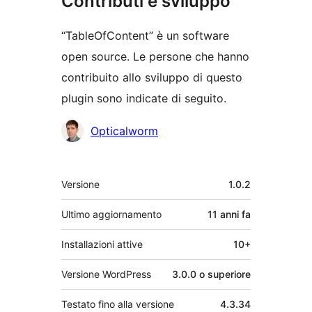
Contributi e sviluppo
“TableOfContent” è un software
open source. Le persone che hanno
contribuito allo sviluppo di questo
plugin sono indicate di seguito.
Collaboratori
Opticalworm
Meta
Versione
1.0.2
Ultimo aggiornamento
11 anni
fa
Installazioni attive
10+
Versione WordPress
3.0.0 o superiore
Testato fino alla versione
4.3.34