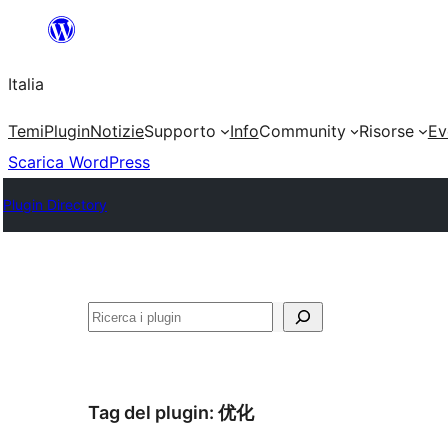
Vai
al
Italia
contenuto
Temi
Plugin
Notizie
Supporto
Info
Community
Risorse
Ev
Scarica WordPress
Plugin Directory
Cerca
Tag del plugin:
优化