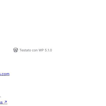
lutazioni
ali
Testato con WP 5.1.0
s.com
↗
ss
↗