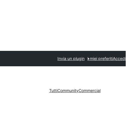
Invia un plugin
I miei preferiti
Accedi
Tutti
Community
Commercial