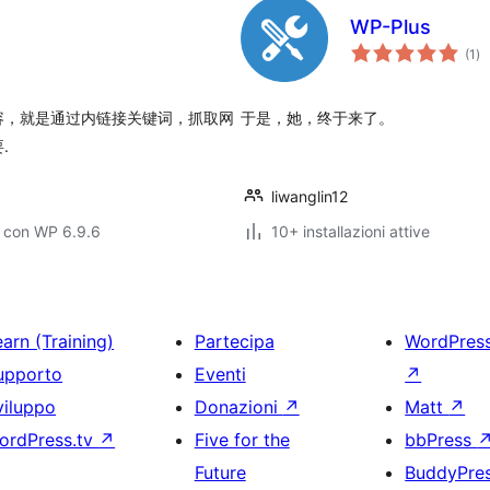
WP-Plus
va
(1
)
tot
容，就是通过内链接关键词，抓取网
于是，她，终于来了。
.
liwanglin12
o con WP 6.9.6
10+ installazioni attive
arn (Training)
Partecipa
WordPres
upporto
Eventi
↗
viluppo
Donazioni
↗
Matt
↗
ordPress.tv
↗
Five for the
bbPress
Future
BuddyPre