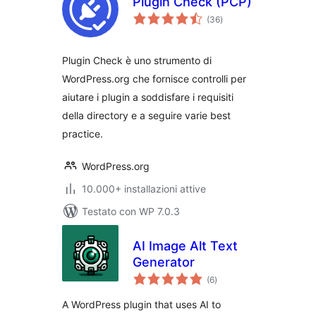
Plugin Check (PCP)
valutazioni
(36
)
totali
Plugin Check è uno strumento di
WordPress.org che fornisce controlli per
aiutare i plugin a soddisfare i requisiti
della directory e a seguire varie best
practice.
WordPress.org
10.000+ installazioni attive
Testato con WP 7.0.3
AI Image Alt Text
Generator
valutazioni
(6
)
totali
A WordPress plugin that uses AI to