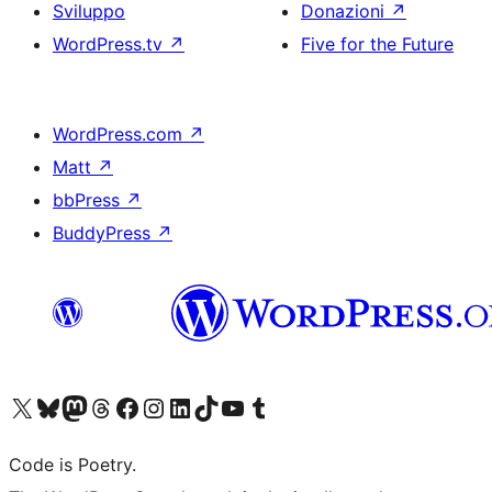
Sviluppo
Donazioni
↗
WordPress.tv
↗
Five for the Future
WordPress.com
↗
Matt
↗
bbPress
↗
BuddyPress
↗
Visita il nostro account X (ex Twitter)
Visita il nostro account Bluesky
Visita il nostro account Mastodon
Visita il nostro account Threads
Visita la nostra pagina Facebook
Visita il nostro account Instagram
Visita il nostro account LinkedIn
Visita il nostro account TikTok
Visita il nostro canale YouTube
Visita il nostro account Tumblr
Code is Poetry.