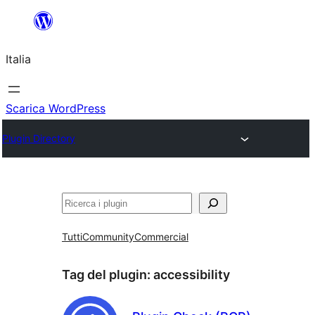
Vai
al
Italia
contenuto
Scarica WordPress
Plugin Directory
Cerca
Tutti
Community
Commercial
Tag del plugin:
accessibility