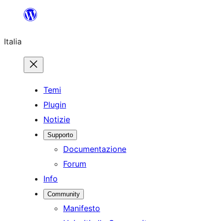
Vai
al
Italia
contenuto
Temi
Plugin
Notizie
Supporto
Documentazione
Forum
Info
Community
Manifesto