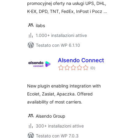
promocyjnej oferty na usługi UPS, DHL,
K-EX, DPD, TNT, FedEx, InPost i Pocz …
ilabs
1.000+ installazioni attive
Testato con WP 6.1.10
Alsendo Connect
valutazioni
(0
)
totali
New plugin enabling integration with
Ecolet, Zaslat, Apaczka. Offered
availability of most carriers.
Alsendo Group
300+ installazioni attive
Testato con WP 7.0.3