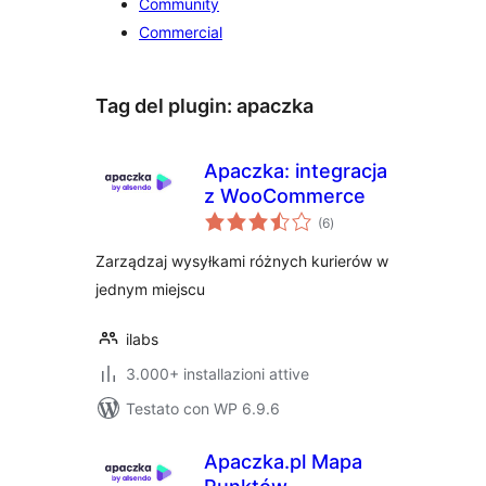
Community
Commercial
Tag del plugin:
apaczka
Apaczka: integracja
z WooCommerce
valutazioni
(6
)
totali
Zarządzaj wysyłkami różnych kurierów w
jednym miejscu
ilabs
3.000+ installazioni attive
Testato con WP 6.9.6
Apaczka.pl Mapa