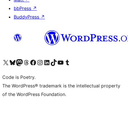
bbPress
↗
BuddyPress
↗
Visita il nostro account X (ex Twitter)
Visita il nostro account Bluesky
Visita il nostro account Mastodon
Visita il nostro account Threads
Visita la nostra pagina Facebook
Visita il nostro account Instagram
Visita il nostro account LinkedIn
Visita il nostro account TikTok
Visita il nostro canale YouTube
Visita il nostro account Tumblr
Code is Poetry.
The WordPress® trademark is the intellectual property
of the WordPress Foundation.