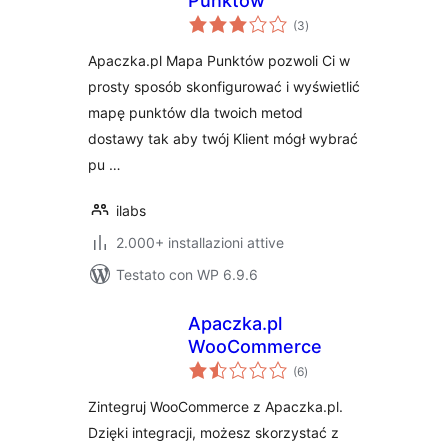
Punktów
valutazioni
(3
)
totali
Apaczka.pl Mapa Punktów pozwoli Ci w
prosty sposób skonfigurować i wyświetlić
mapę punktów dla twoich metod
dostawy tak aby twój Klient mógł wybrać
pu …
ilabs
2.000+ installazioni attive
Testato con WP 6.9.6
Apaczka.pl
WooCommerce
valutazioni
(6
)
totali
Zintegruj WooCommerce z Apaczka.pl.
Dzięki integracji, możesz skorzystać z