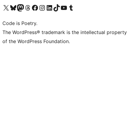
Visita il nostro account X (ex Twitter)
Visita il nostro account Bluesky
Visita il nostro account Mastodon
Visita il nostro account Threads
Visita la nostra pagina Facebook
Visita il nostro account Instagram
Visita il nostro account LinkedIn
Visita il nostro account TikTok
Visita il nostro canale YouTube
Visita il nostro account Tumblr
Code is Poetry.
The WordPress® trademark is the intellectual property
of the WordPress Foundation.