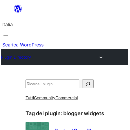
Vai
al
Italia
contenuto
Scarica WordPress
Plugin Directory
Cerca
Tutti
Community
Commercial
Tag del plugin:
blogger widgets