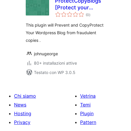
ProtectCopyBlogs
[Protect your
valutazioni
WordPress
(0
)
totali
Blogfrom
This plugin will Prevent and CopyProtect
fraudulent copies]
Your Wordpress Blog from fraudulent
copies .
johnugeorge
80+ installazioni attive
Testato con WP 3.0.5
Chi siamo
Vetrina
News
Temi
Hosting
Plugin
Privacy
Pattern