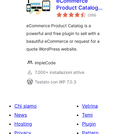
eCommerce
Product Catalog
valutazioni
Plugin for
(269
)
totali
WordPress
eCommerce Product Catalog is a
powerful and free plugin to sell with a
beautiful eCommerce or request for a
quote WordPress website.
impleCode
7.000+ installazioni attive
Testato con WP 7.0.3
Chi siamo
Vetrina
News
Temi
Hosting
Plugin
Privacy
Pattern