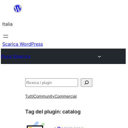
Vai
al
Italia
contenuto
Scarica WordPress
Plugin Directory
Cerca
Tutti
Community
Commercial
Tag del plugin:
catalog