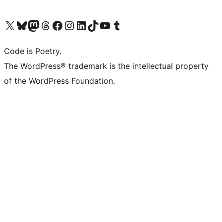
Visita il nostro account X (ex Twitter)
Visita il nostro account Bluesky
Visita il nostro account Mastodon
Visita il nostro account Threads
Visita la nostra pagina Facebook
Visita il nostro account Instagram
Visita il nostro account LinkedIn
Visita il nostro account TikTok
Visita il nostro canale YouTube
Visita il nostro account Tumblr
Code is Poetry.
The WordPress® trademark is the intellectual property
of the WordPress Foundation.