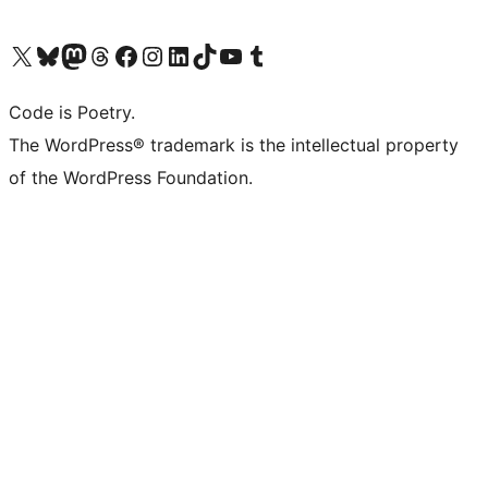
Visita il nostro account X (ex Twitter)
Visita il nostro account Bluesky
Visita il nostro account Mastodon
Visita il nostro account Threads
Visita la nostra pagina Facebook
Visita il nostro account Instagram
Visita il nostro account LinkedIn
Visita il nostro account TikTok
Visita il nostro canale YouTube
Visita il nostro account Tumblr
Code is Poetry.
The WordPress® trademark is the intellectual property
of the WordPress Foundation.