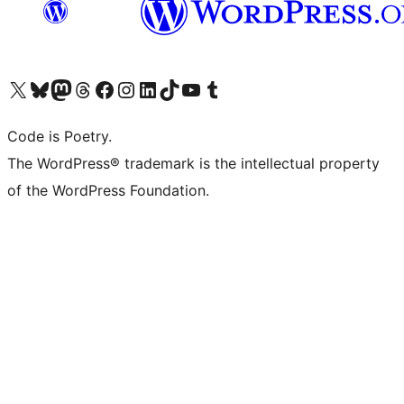
Visita il nostro account X (ex Twitter)
Visita il nostro account Bluesky
Visita il nostro account Mastodon
Visita il nostro account Threads
Visita la nostra pagina Facebook
Visita il nostro account Instagram
Visita il nostro account LinkedIn
Visita il nostro account TikTok
Visita il nostro canale YouTube
Visita il nostro account Tumblr
Code is Poetry.
The WordPress® trademark is the intellectual property
of the WordPress Foundation.