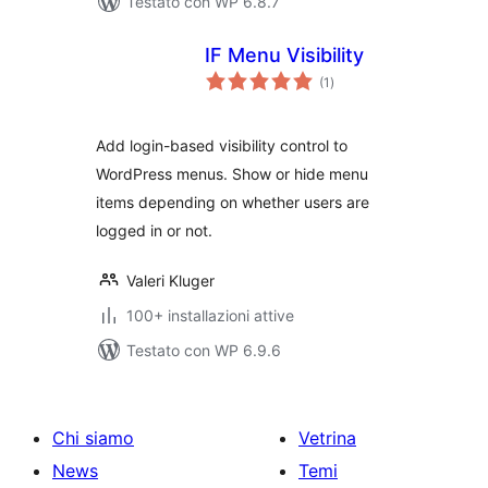
Testato con WP 6.8.7
IF Menu Visibility
valutazioni
(1
)
totali
Add login-based visibility control to
WordPress menus. Show or hide menu
items depending on whether users are
logged in or not.
Valeri Kluger
100+ installazioni attive
Testato con WP 6.9.6
Chi siamo
Vetrina
News
Temi