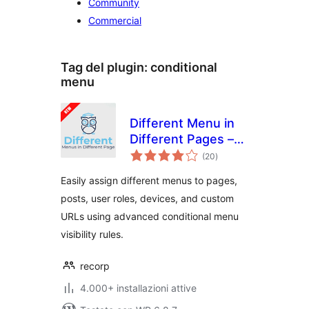
Community
Commercial
Tag del plugin:
conditional
menu
Different Menu in
Different Pages –
valutazioni
Conditional Menu
(20
)
totali
Easily assign different menus to pages,
posts, user roles, devices, and custom
URLs using advanced conditional menu
visibility rules.
recorp
4.000+ installazioni attive