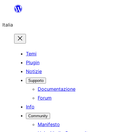
Vai
al
Italia
contenuto
Temi
Plugin
Notizie
Supporto
Documentazione
Forum
Info
Community
Manifesto