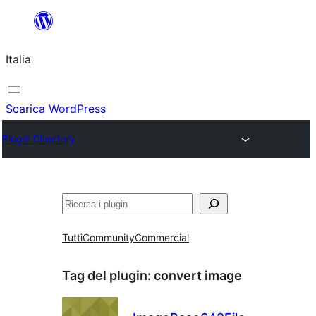
Vai
al
Italia
contenuto
Scarica WordPress
Plugin Directory
Cerca
Tutti
Community
Commercial
Tag del plugin:
convert image