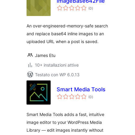
ImageBase642File
valutazioni
(0
)
totali
An over-engineered-memory-safe search
and replace base64 inline images to an
uploaded URL when a post is saved.
James Etu
10+ installazioni attive
Testato con WP 6.0.13
Smart Media Tools
valutazioni
(0
)
totali
Smart Media Tools adds a fast, intuitive
image editor to your WordPress Media
Library — edit images instantly without