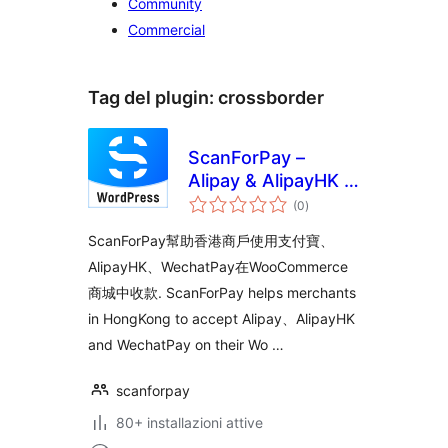
Community
Commercial
Tag del plugin:
crossborder
ScanForPay –
Alipay & AlipayHK &
valutazioni
WechatPay
(0
)
totali
Payment Solutions
ScanForPay幫助香港商戶使用支付寶、
for WooCommerce
AlipayHK、WechatPay在WooCommerce
商城中收款. ScanForPay helps merchants
in HongKong to accept Alipay、AlipayHK
and WechatPay on their Wo …
scanforpay
80+ installazioni attive