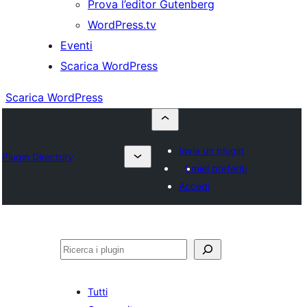
Prova l’editor Gutenberg
WordPress.tv
Eventi
Scarica WordPress
Scarica WordPress
Invia un plugin
Plugin Directory
I miei preferiti
Accedi
Cerca
Tutti