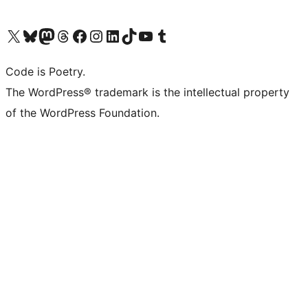
Visita il nostro account X (ex Twitter)
Visita il nostro account Bluesky
Visita il nostro account Mastodon
Visita il nostro account Threads
Visita la nostra pagina Facebook
Visita il nostro account Instagram
Visita il nostro account LinkedIn
Visita il nostro account TikTok
Visita il nostro canale YouTube
Visita il nostro account Tumblr
Code is Poetry.
The WordPress® trademark is the intellectual property
of the WordPress Foundation.