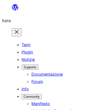
Vai
al
Italia
contenuto
Temi
Plugin
Notizie
Supporto
Documentazione
Forum
Info
Community
Manifesto