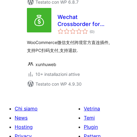
Testato con WP 6.8.7
Wechat
Crossborder for
valutazioni
WooCommerce
(0
)
totali
WooCommerce微信支付跨境官方直连插件,
支持PC扫码支付,支持退款.
xunhuweb
10+ installazioni attive
Testato con WP 4.9.30
Chi siamo
Vetrina
News
Temi
Hosting
Plugin
Privacy
Pattern