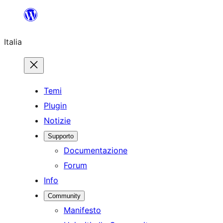
Vai
al
Italia
contenuto
Temi
Plugin
Notizie
Supporto
Documentazione
Forum
Info
Community
Manifesto