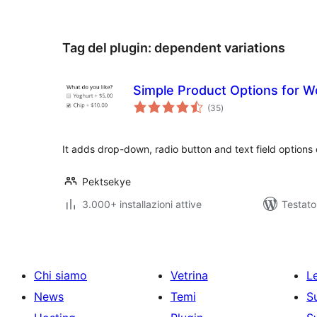
Tag del plugin:
dependent variations
Simple Product Options for
valutazioni
(35
)
totali
It adds drop-down, radio button and text field options
Pektsekye
3.000+ installazioni attive
Testat
Chi siamo
Vetrina
Le
News
Temi
S