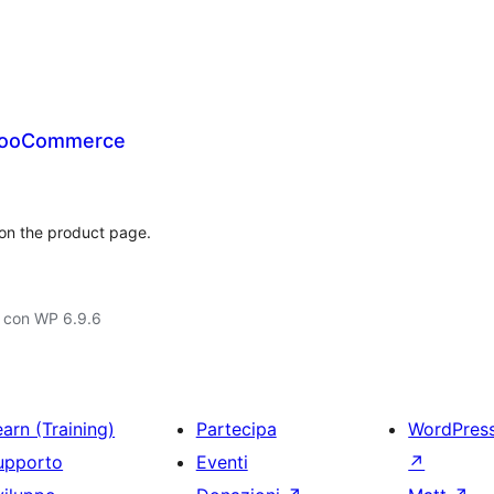
 WooCommerce
 on the product page.
o con WP 6.9.6
arn (Training)
Partecipa
WordPres
upporto
Eventi
↗