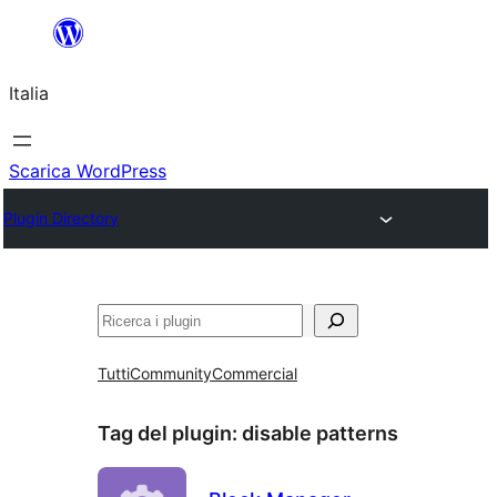
Vai
al
Italia
contenuto
Scarica WordPress
Plugin Directory
Cerca
Tutti
Community
Commercial
Tag del plugin:
disable patterns