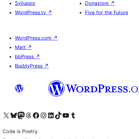
Sviluppo
Donazioni
↗
WordPress.tv
↗
Five for the Future
WordPress.com
↗
Matt
↗
bbPress
↗
BuddyPress
↗
Visita il nostro account X (ex Twitter)
Visita il nostro account Bluesky
Visita il nostro account Mastodon
Visita il nostro account Threads
Visita la nostra pagina Facebook
Visita il nostro account Instagram
Visita il nostro account LinkedIn
Visita il nostro account TikTok
Visita il nostro canale YouTube
Visita il nostro account Tumblr
Code is Poetry.