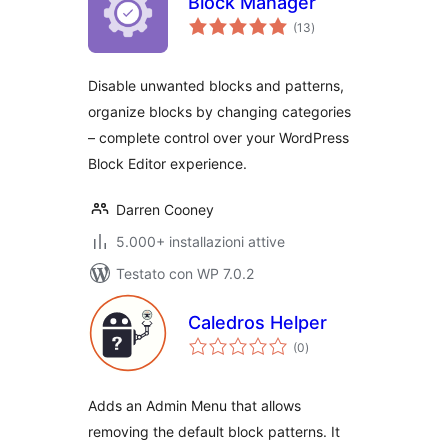
Block Manager
valutazioni
(13
)
totali
Disable unwanted blocks and patterns,
organize blocks by changing categories
– complete control over your WordPress
Block Editor experience.
Darren Cooney
5.000+ installazioni attive
Testato con WP 7.0.2
Caledros Helper
valutazioni
(0
)
totali
Adds an Admin Menu that allows
removing the default block patterns. It