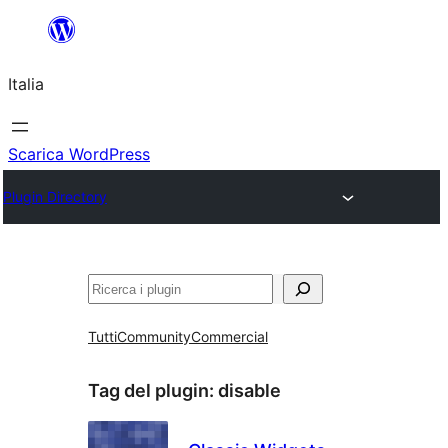
Vai
al
Italia
contenuto
Scarica WordPress
Plugin Directory
Cerca
Tutti
Community
Commercial
Tag del plugin:
disable