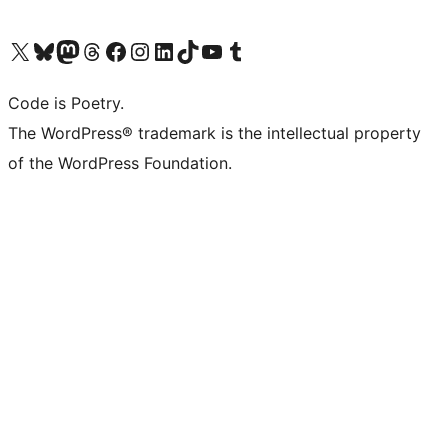
Visita il nostro account X (ex Twitter)
Visita il nostro account Bluesky
Visita il nostro account Mastodon
Visita il nostro account Threads
Visita la nostra pagina Facebook
Visita il nostro account Instagram
Visita il nostro account LinkedIn
Visita il nostro account TikTok
Visita il nostro canale YouTube
Visita il nostro account Tumblr
Code is Poetry.
The WordPress® trademark is the intellectual property
of the WordPress Foundation.