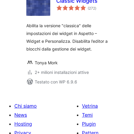
Classic Widgets
valutazioni
(272
)
totali
Abilita la versione "classica" delle
impostazioni dei widget in Aspetto –
Widget e Personalizza. Disabilita l’editor a
blocchi dalla gestione dei widget.
Tonya Mork
2+ milioni installazioni attive
Testato con WP 6.9.6
Chi siamo
Vetrina
News
Temi
Hosting
Plugin
Privacy
Pattern