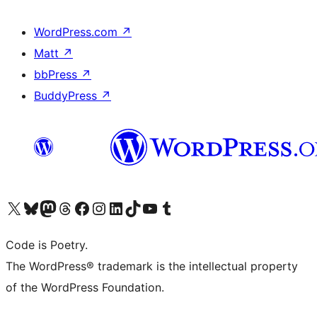
WordPress.com
↗
Matt
↗
bbPress
↗
BuddyPress
↗
Visita il nostro account X (ex Twitter)
Visita il nostro account Bluesky
Visita il nostro account Mastodon
Visita il nostro account Threads
Visita la nostra pagina Facebook
Visita il nostro account Instagram
Visita il nostro account LinkedIn
Visita il nostro account TikTok
Visita il nostro canale YouTube
Visita il nostro account Tumblr
Code is Poetry.
The WordPress® trademark is the intellectual property
of the WordPress Foundation.