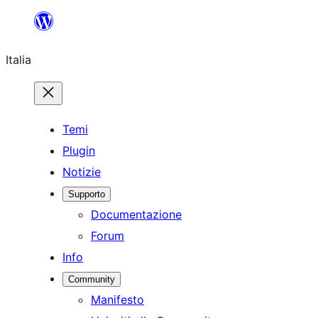
Vai
al
Italia
contenuto
Temi
Plugin
Notizie
Supporto
Documentazione
Forum
Info
Community
Manifesto