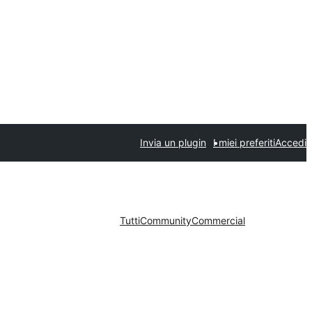
Invia un plugin
I miei preferiti
Accedi
Tutti
Community
Commercial