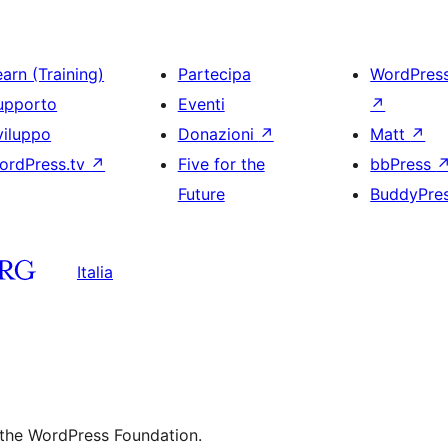
arn (Training)
Partecipa
WordPres
upporto
Eventi
↗
viluppo
Donazioni
↗
Matt
↗
ordPress.tv
↗
Five for the
bbPress
Future
BuddyPre
Italia
 the WordPress Foundation.