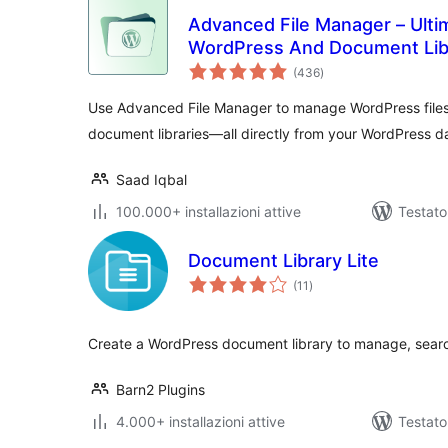
Advanced File Manager – Ulti
WordPress And Document Libr
valutazioni
(436
)
totali
Use Advanced File Manager to manage WordPress files,
document libraries—all directly from your WordPress 
Saad Iqbal
100.000+ installazioni attive
Testato
Document Library Lite
valutazioni
(11
)
totali
Create a WordPress document library to manage, searc
Barn2 Plugins
4.000+ installazioni attive
Testato