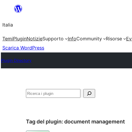
Vai
al
Italia
contenuto
Temi
Plugin
Notizie
Supporto
Info
Community
Risorse
Ev
Scarica WordPress
Plugin Directory
Cerca
Tag del plugin:
document management