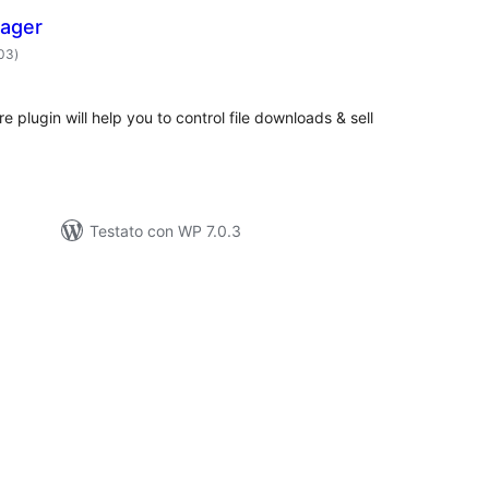
ager
valutazioni
003
)
totali
 plugin will help you to control file downloads & sell
Testato con WP 7.0.3