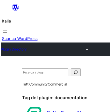
Vai
al
Italia
contenuto
Scarica WordPress
Plugin Directory
Cerca
Tutti
Community
Commercial
Tag del plugin:
documentation