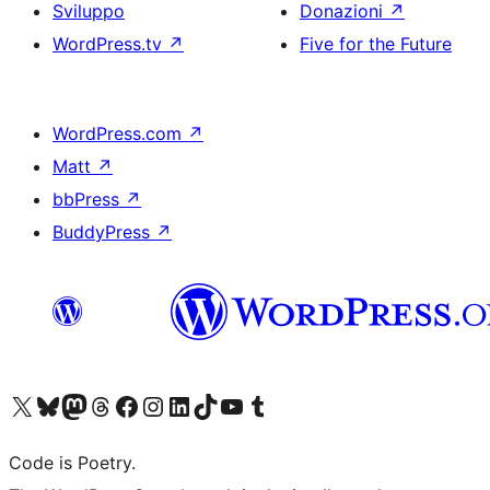
Sviluppo
Donazioni
↗
WordPress.tv
↗
Five for the Future
WordPress.com
↗
Matt
↗
bbPress
↗
BuddyPress
↗
Visita il nostro account X (ex Twitter)
Visita il nostro account Bluesky
Visita il nostro account Mastodon
Visita il nostro account Threads
Visita la nostra pagina Facebook
Visita il nostro account Instagram
Visita il nostro account LinkedIn
Visita il nostro account TikTok
Visita il nostro canale YouTube
Visita il nostro account Tumblr
Code is Poetry.