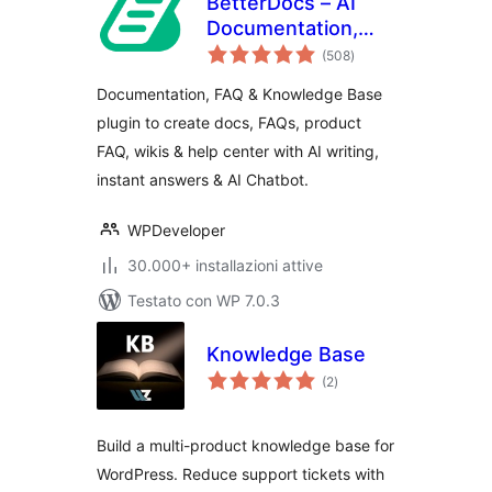
BetterDocs – AI
Documentation,
valutazioni
Knowledge Base,
(508
)
totali
Docs, Wikis, FAQ
Documentation, FAQ & Knowledge Base
with Chatbot
plugin to create docs, FAQs, product
FAQ, wikis & help center with AI writing,
instant answers & AI Chatbot.
WPDeveloper
30.000+ installazioni attive
Testato con WP 7.0.3
Knowledge Base
valutazioni
(2
)
totali
Build a multi-product knowledge base for
WordPress. Reduce support tickets with