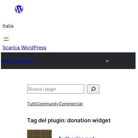
Vai
al
Italia
contenuto
Scarica WordPress
Plugin Directory
Cerca
Tutti
Community
Commercial
Tag del plugin:
donation widget