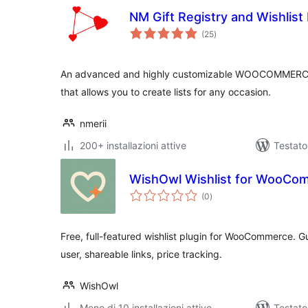
NM Gift Registry and Wishlist 
valutazioni
(25
)
totali
An advanced and highly customizable WOOCOMMERCE gi
that allows you to create lists for any occasion.
nmerii
200+ installazioni attive
Testato
WishOwl Wishlist for WooCo
valutazioni
(0
)
totali
Free, full-featured wishlist plugin for WooCommerce. Gue
user, shareable links, price tracking.
WishOwl
Meno di 10 installazioni attive
Testato