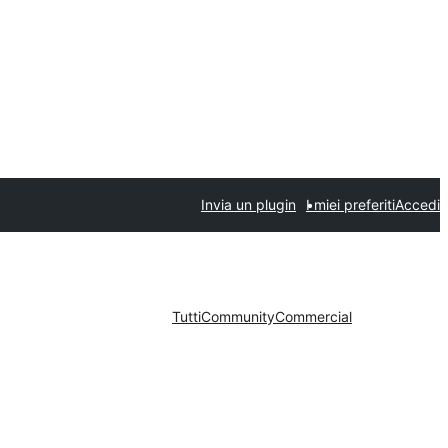
Invia un plugin
I miei preferiti
Accedi
Tutti
Community
Commercial