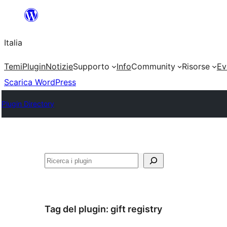
Vai
al
Italia
contenuto
Temi
Plugin
Notizie
Supporto
Info
Community
Risorse
Ev
Scarica WordPress
Plugin Directory
Cerca
Tag del plugin:
gift registry