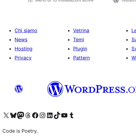
Chi siamo
Vetrina
Le
News
Temi
S
Hosting
Plugin
S
Privacy
Pattern
W
Visita il nostro account X (ex Twitter)
Visita il nostro account Bluesky
Visita il nostro account Mastodon
Visita il nostro account Threads
Visita la nostra pagina Facebook
Visita il nostro account Instagram
Visita il nostro account LinkedIn
Visita il nostro account TikTok
Visita il nostro canale YouTube
Visita il nostro account Tumblr
Code is Poetry.