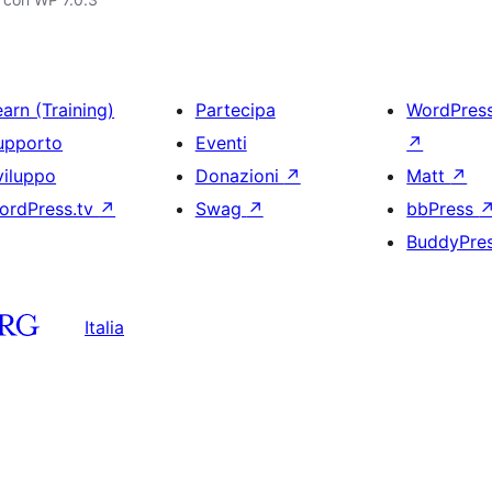
arn (Training)
Partecipa
WordPres
upporto
Eventi
↗
viluppo
Donazioni
↗
Matt
↗
ordPress.tv
↗
Swag
↗
bbPress
BuddyPre
Italia