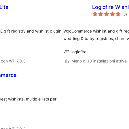
Lite
Logicfire Wish
va
(3
)
to
ft registry and wishlist plugin
WooCommerce wishlist and gift reg
wedding & baby registries, share w
logicfire
 con WP 7.0.3
Meno di 10 installazioni attive
mmerce
st wishlists, multiple lists per
 con WP 7.0.3