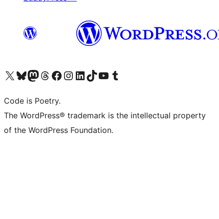
Visita il nostro account X (ex Twitter)
Visita il nostro account Bluesky
Visita il nostro account Mastodon
Visita il nostro account Threads
Visita la nostra pagina Facebook
Visita il nostro account Instagram
Visita il nostro account LinkedIn
Visita il nostro account TikTok
Visita il nostro canale YouTube
Visita il nostro account Tumblr
Code is Poetry.
The WordPress® trademark is the intellectual property
of the WordPress Foundation.