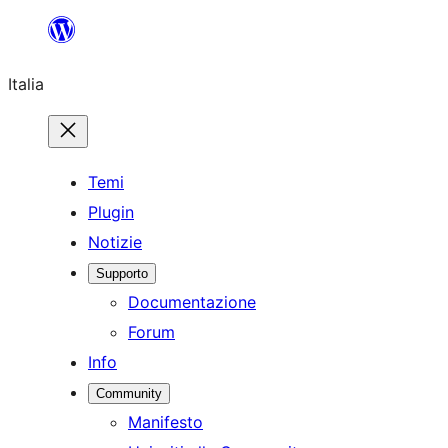
Vai
al
Italia
contenuto
Temi
Plugin
Notizie
Supporto
Documentazione
Forum
Info
Community
Manifesto