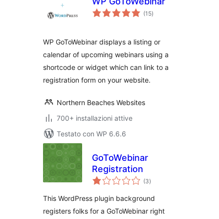
WP GoToWebinar
valutazioni
(15
)
totali
WP GoToWebinar displays a listing or
calendar of upcoming webinars using a
shortcode or widget which can link to a
registration form on your website.
Northern Beaches Websites
700+ installazioni attive
Testato con WP 6.6.6
GoToWebinar
Registration
valutazioni
(3
)
totali
This WordPress plugin background
registers folks for a GoToWebinar right