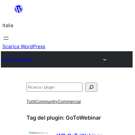
Vai
al
Italia
contenuto
Scarica WordPress
Plugin Directory
Cerca
Tutti
Community
Commercial
Tag del plugin:
GoToWebinar