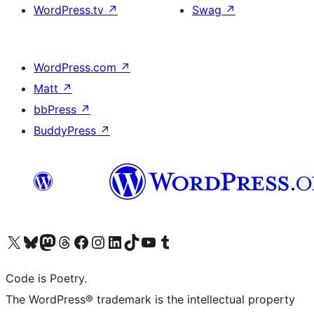
WordPress.tv
↗
Swag
↗
WordPress.com
↗
Matt
↗
bbPress
↗
BuddyPress
↗
Visita il nostro account X (ex Twitter)
Visita il nostro account Bluesky
Visita il nostro account Mastodon
Visita il nostro account Threads
Visita la nostra pagina Facebook
Visita il nostro account Instagram
Visita il nostro account LinkedIn
Visita il nostro account TikTok
Visita il nostro canale YouTube
Visita il nostro account Tumblr
Code is Poetry.
The WordPress® trademark is the intellectual property