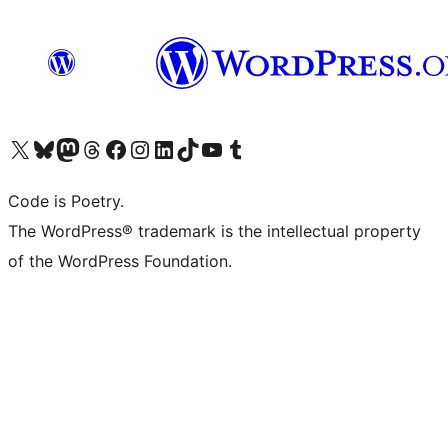
Visita il nostro account X (ex Twitter)
Visita il nostro account Bluesky
Visita il nostro account Mastodon
Visita il nostro account Threads
Visita la nostra pagina Facebook
Visita il nostro account Instagram
Visita il nostro account LinkedIn
Visita il nostro account TikTok
Visita il nostro canale YouTube
Visita il nostro account Tumblr
Code is Poetry.
The WordPress® trademark is the intellectual property
of the WordPress Foundation.