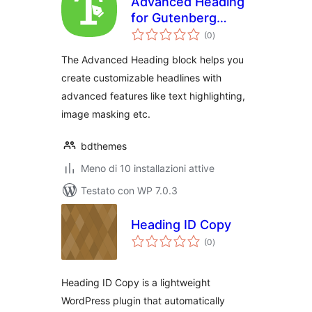
Advanced Heading
for Gutenberg
valutazioni
Block Editor
(0
)
totali
The Advanced Heading block helps you
create customizable headlines with
advanced features like text highlighting,
image masking etc.
bdthemes
Meno di 10 installazioni attive
Testato con WP 7.0.3
Heading ID Copy
valutazioni
(0
)
totali
Heading ID Copy is a lightweight
WordPress plugin that automatically