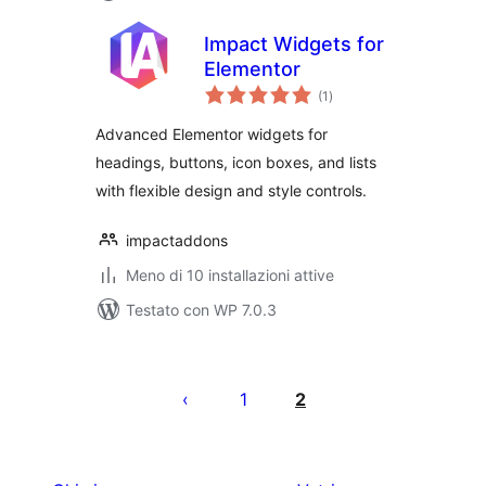
Impact Widgets for
Elementor
valutazioni
(1
)
totali
Advanced Elementor widgets for
headings, buttons, icon boxes, and lists
with flexible design and style controls.
impactaddons
Meno di 10 installazioni attive
Testato con WP 7.0.3
Paginazione
degli
1
2
articoli