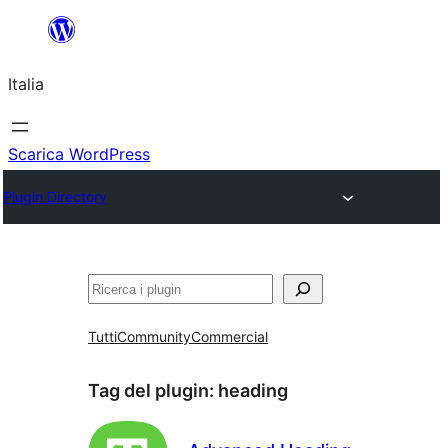
Vai
al
Italia
contenuto
Scarica WordPress
Plugin Directory
Cerca
Tutti
Community
Commercial
Tag del plugin:
heading