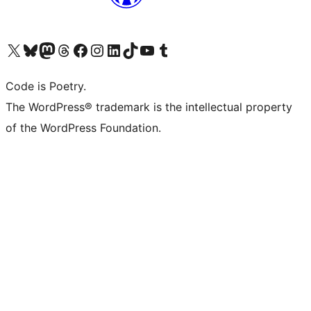
Visita il nostro account X (ex Twitter)
Visita il nostro account Bluesky
Visita il nostro account Mastodon
Visita il nostro account Threads
Visita la nostra pagina Facebook
Visita il nostro account Instagram
Visita il nostro account LinkedIn
Visita il nostro account TikTok
Visita il nostro canale YouTube
Visita il nostro account Tumblr
Code is Poetry.
The WordPress® trademark is the intellectual property
of the WordPress Foundation.