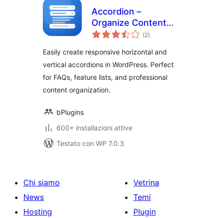
Accordion –
Organize Content
valutazioni
into Clean
(2
)
totali
Collapsible
Easily create responsive horizontal and
Sections
vertical accordions in WordPress. Perfect
for FAQs, feature lists, and professional
content organization.
bPlugins
600+ installazioni attive
Testato con WP 7.0.3
Chi siamo
Vetrina
News
Temi
Hosting
Plugin