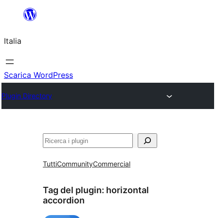
Vai
al
Italia
contenuto
Scarica WordPress
Plugin Directory
Cerca
Tutti
Community
Commercial
Tag del plugin:
horizontal
accordion