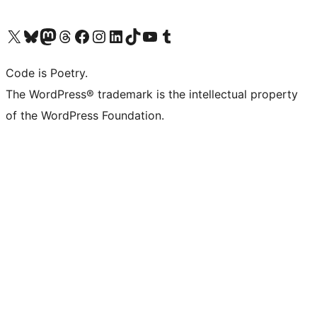
Visita il nostro account X (ex Twitter)
Visita il nostro account Bluesky
Visita il nostro account Mastodon
Visita il nostro account Threads
Visita la nostra pagina Facebook
Visita il nostro account Instagram
Visita il nostro account LinkedIn
Visita il nostro account TikTok
Visita il nostro canale YouTube
Visita il nostro account Tumblr
Code is Poetry.
The WordPress® trademark is the intellectual property
of the WordPress Foundation.