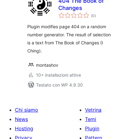
404 The Book of
Changes
valutazioni
(0
)
totali
Plugin modifies page 404 on a random
number generator. The result of selection
is a text from The Book of Changes (I
Ching).
montashov
10+ installazioni attive
Testato con WP 4.9.30
Chi siamo
Vetrina
News
Temi
Hosting
Plugin
Privacy
Pattern