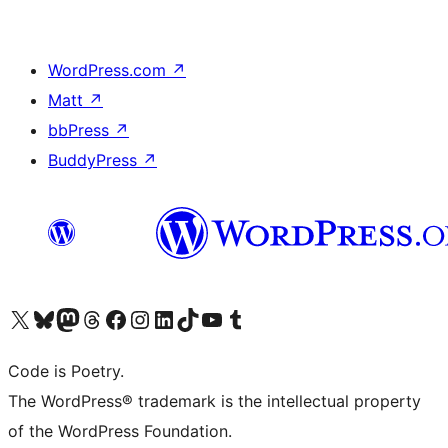
WordPress.com
↗
Matt
↗
bbPress
↗
BuddyPress
↗
Visita il nostro account X (ex Twitter)
Visita il nostro account Bluesky
Visita il nostro account Mastodon
Visita il nostro account Threads
Visita la nostra pagina Facebook
Visita il nostro account Instagram
Visita il nostro account LinkedIn
Visita il nostro account TikTok
Visita il nostro canale YouTube
Visita il nostro account Tumblr
Code is Poetry.
The WordPress® trademark is the intellectual property
of the WordPress Foundation.