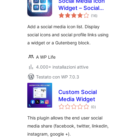
Social Media Icon
Widget – Social
valutazioni
Profile Links with
(16
)
totali
Gutenberg Block
Add a social media icon list. Display
social icons and social profile links using
a widget or a Gutenberg block.
A WP Life
4.000+ installazioni attive
Testato con WP 7.0.3
Custom Social
Media Widget
valutazioni
(0
)
totali
This plugin allows the end user social
media share (facebook, twitter, linkedin,
instagram, google +).