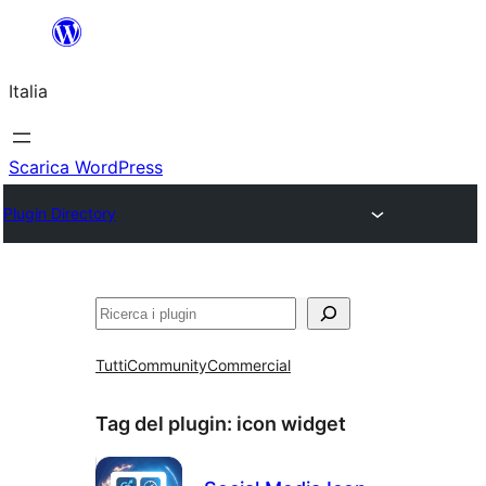
Vai
al
Italia
contenuto
Scarica WordPress
Plugin Directory
Cerca
Tutti
Community
Commercial
Tag del plugin:
icon widget