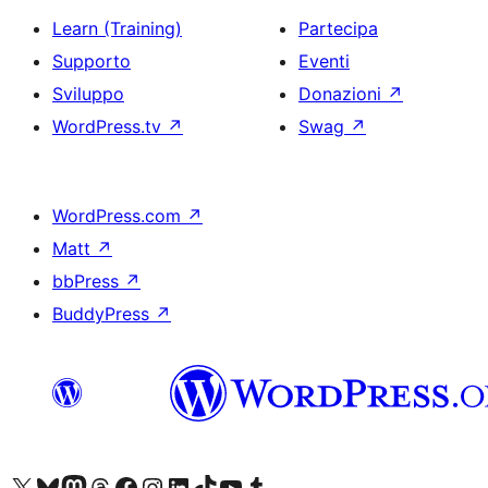
Learn (Training)
Partecipa
Supporto
Eventi
Sviluppo
Donazioni
↗
WordPress.tv
↗
Swag
↗
WordPress.com
↗
Matt
↗
bbPress
↗
BuddyPress
↗
Visita il nostro account X (ex Twitter)
Visita il nostro account Bluesky
Visita il nostro account Mastodon
Visita il nostro account Threads
Visita la nostra pagina Facebook
Visita il nostro account Instagram
Visita il nostro account LinkedIn
Visita il nostro account TikTok
Visita il nostro canale YouTube
Visita il nostro account Tumblr