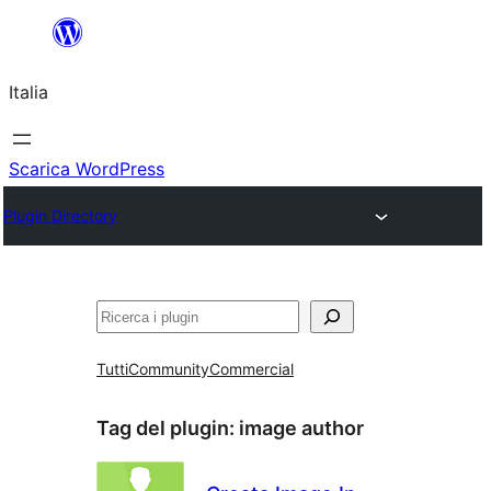
Vai
al
Italia
contenuto
Scarica WordPress
Plugin Directory
Cerca
Tutti
Community
Commercial
Tag del plugin:
image author