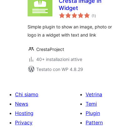
Cresta Image In
Widget
valutazioni
(1
)
totali
Simple plugin to show an image, photo or
logo in a widget with text and link
CrestaProject
40+ installazioni attive
Testato con WP 4.8.29
Chi siamo
Vetrina
News
Temi
Hosting
Plugin
Privacy
Pattern