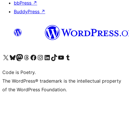
bbPress
↗
BuddyPress
↗
Visita il nostro account X (ex Twitter)
Visita il nostro account Bluesky
Visita il nostro account Mastodon
Visita il nostro account Threads
Visita la nostra pagina Facebook
Visita il nostro account Instagram
Visita il nostro account LinkedIn
Visita il nostro account TikTok
Visita il nostro canale YouTube
Visita il nostro account Tumblr
Code is Poetry.
The WordPress® trademark is the intellectual property
of the WordPress Foundation.