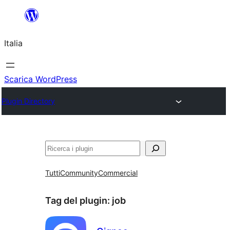
Vai
al
Italia
contenuto
Scarica WordPress
Plugin Directory
Cerca
Tutti
Community
Commercial
Tag del plugin:
job