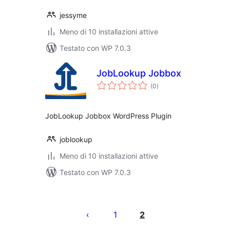
jessyme
Meno di 10 installazioni attive
Testato con WP 7.0.3
JobLookup Jobbox
valutazioni
(0
)
totali
JobLookup Jobbox WordPress Plugin
joblookup
Meno di 10 installazioni attive
Testato con WP 7.0.3
Paginazione
degli
1
2
articoli