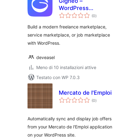
Gigneo –
WordPress
valutazioni
Freelance Service
(0
)
totali
& Job Marketplace
Build a modern freelance marketplace,
service marketplace, or job marketplace
with WordPress.
deveasel
Meno di 10 installazioni attive
Testato con WP 7.0.3
Mercato de l'Emploi
valutazioni
(0
)
totali
Automatically sync and display job offers
from your Mercato de l'Emploi application
on your WordPress site.