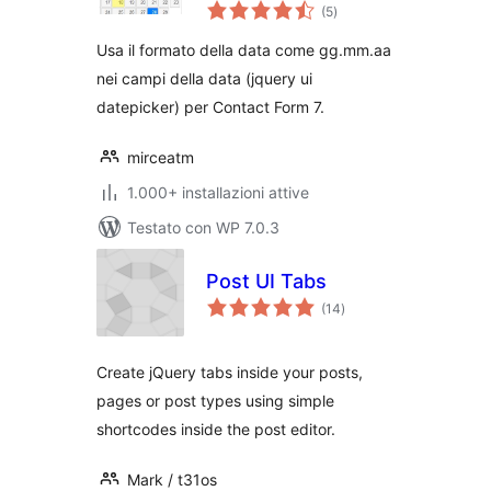
valutazioni
(5
)
totali
Usa il formato della data come gg.mm.aa
nei campi della data (jquery ui
datepicker) per Contact Form 7.
mirceatm
1.000+ installazioni attive
Testato con WP 7.0.3
Post UI Tabs
valutazioni
(14
)
totali
Create jQuery tabs inside your posts,
pages or post types using simple
shortcodes inside the post editor.
Mark / t31os