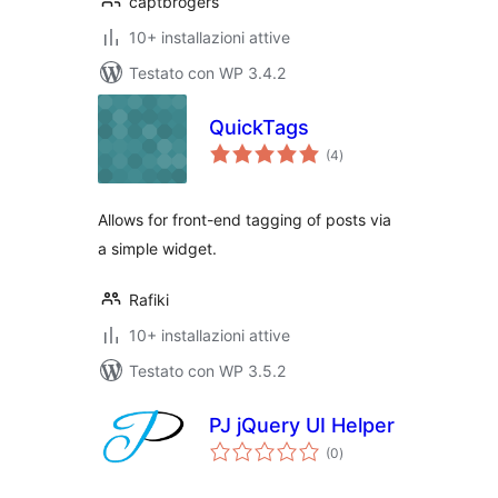
captbrogers
10+ installazioni attive
Testato con WP 3.4.2
QuickTags
valutazioni
(4
)
totali
Allows for front-end tagging of posts via
a simple widget.
Rafiki
10+ installazioni attive
Testato con WP 3.5.2
PJ jQuery UI Helper
valutazioni
(0
)
totali