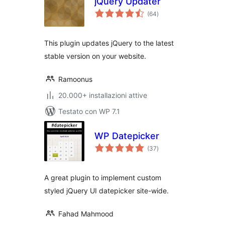
jQuery Updater
valutazioni
(64
)
totali
This plugin updates jQuery to the latest
stable version on your website.
Ramoonus
20.000+ installazioni attive
Testato con WP 7.1
WP Datepicker
valutazioni
(37
)
totali
A great plugin to implement custom
styled jQuery UI datepicker site-wide.
Fahad Mahmood