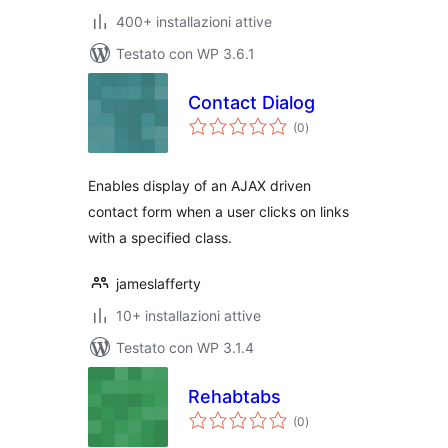
400+ installazioni attive
Testato con WP 3.6.1
Contact Dialog
valutazioni
(0
)
totali
Enables display of an AJAX driven
contact form when a user clicks on links
with a specified class.
jameslafferty
10+ installazioni attive
Testato con WP 3.1.4
Rehabtabs
valutazioni
(0
)
totali