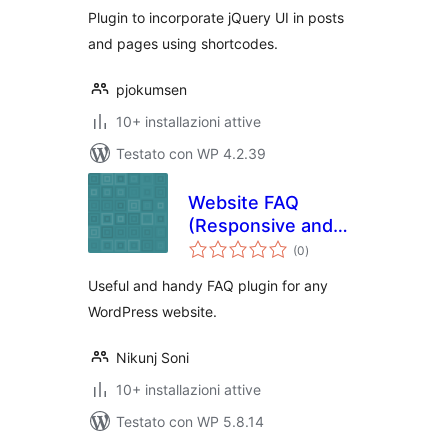
Plugin to incorporate jQuery UI in posts
and pages using shortcodes.
pjokumsen
10+ installazioni attive
Testato con WP 4.2.39
Website FAQ
(Responsive and
valutazioni
Categorized with
(0
)
totali
Shortcode)
Useful and handy FAQ plugin for any
WordPress website.
Nikunj Soni
10+ installazioni attive
Testato con WP 5.8.14