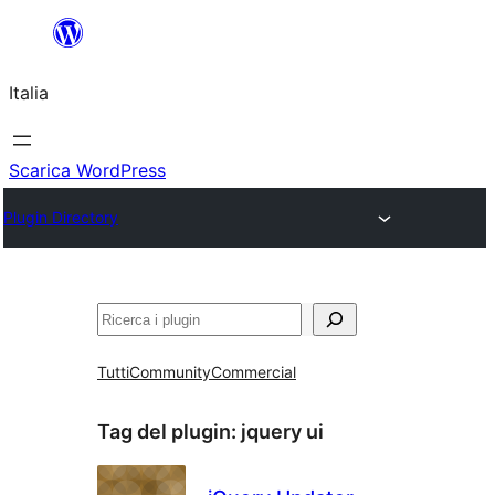
Vai
al
Italia
contenuto
Scarica WordPress
Plugin Directory
Cerca
Tutti
Community
Commercial
Tag del plugin:
jquery ui