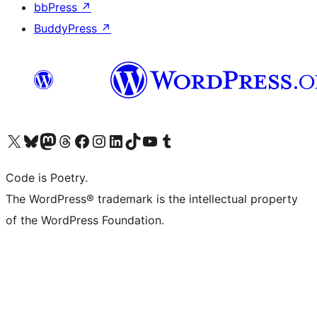
bbPress
↗
BuddyPress
↗
Visita il nostro account X (ex Twitter)
Visita il nostro account Bluesky
Visita il nostro account Mastodon
Visita il nostro account Threads
Visita la nostra pagina Facebook
Visita il nostro account Instagram
Visita il nostro account LinkedIn
Visita il nostro account TikTok
Visita il nostro canale YouTube
Visita il nostro account Tumblr
Code is Poetry.
The WordPress® trademark is the intellectual property
of the WordPress Foundation.