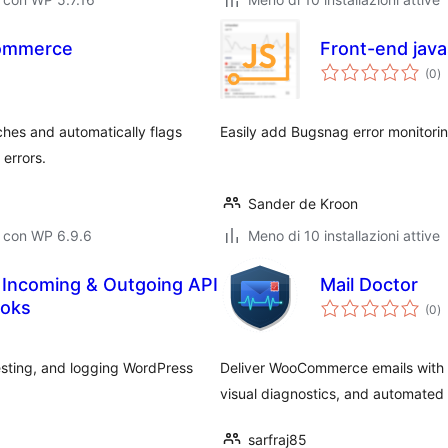
Commerce
Front-end java
va
(0
)
to
es and automatically flags
Easily add Bugsnag error monitorin
errors.
Sander de Kroon
o con WP 6.9.6
Meno di 10 installazioni attive
 Incoming & Outgoing API
Mail Doctor
va
oks
(0
)
to
esting, and logging WordPress
Deliver WooCommerce emails with 
visual diagnostics, and automated r
sarfraj85