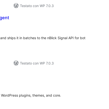
Testato con WP 7.0.3
Agent
lutazioni
tali
d ships it in batches to the nBlick Signal API for bot
Testato con WP 7.0.3
lutazioni
tali
WordPress plugins, themes, and core.