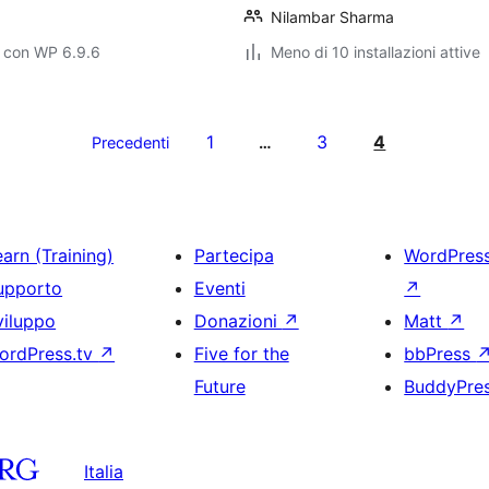
Nilambar Sharma
o con WP 6.9.6
Meno di 10 installazioni attive
1
3
4
Precedenti
…
arn (Training)
Partecipa
WordPres
upporto
Eventi
↗
viluppo
Donazioni
↗
Matt
↗
ordPress.tv
↗
Five for the
bbPress
Future
BuddyPre
Italia