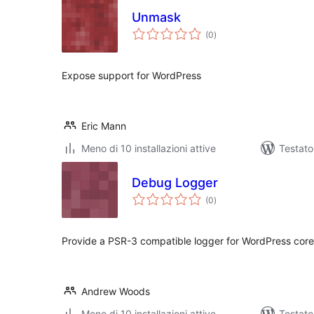
Unmask
valutazioni
(0
)
totali
Expose support for WordPress
Eric Mann
Meno di 10 installazioni attive
Testat
Debug Logger
valutazioni
(0
)
totali
Provide a PSR-3 compatible logger for WordPress core 
Andrew Woods
Meno di 10 installazioni attive
Testato