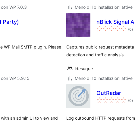
 con WP 7.0.3
Meno di 10 installazioni attive
 Party)
nBlick Signal 
va
(0
)
to
 the WP Mail SMTP plugin. Please
Captures public request metadata an
detection and traffic analysis.
ldesuque
 con WP 5.9.15
Meno di 10 installazioni attive
OutRadar
va
(0
)
to
 with an admin UI to view and
Log outbound HTTP requests from 