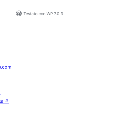
Testato con WP 7.0.3
s.com
↗
ss
↗