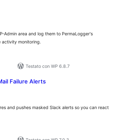
lutazioni
tali
 WP-Admin area and log them to PermaLogger's
 activity monitoring.
Testato con WP 6.8.7
ail Failure Alerts
lutazioni
tali
ures and pushes masked Slack alerts so you can react
Testato con WP 7.0.3