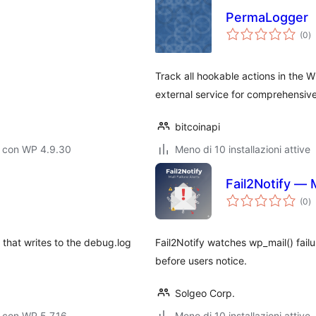
PermaLogger
va
(0
)
to
Track all hookable actions in the
external service for comprehensive
bitcoinapi
o con WP 4.9.30
Meno di 10 installazioni attive
Fail2Notify — M
va
(0
)
to
that writes to the debug.log
Fail2Notify watches wp_mail() fail
before users notice.
Solgeo Corp.
 con WP 5.7.16
Meno di 10 installazioni attive