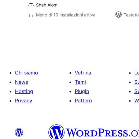
Shah Alom
Meno di 10 installazioni attive
Testat
Paginazione
degli
articoli
Chi siamo
Vetrina
Le
News
Temi
S
Hosting
Plugin
S
Privacy
Pattern
W