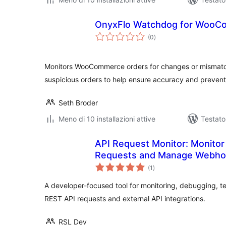
OnyxFlo Watchdog for Woo
valutazioni
(0
)
totali
Monitors WooCommerce orders for changes or mismatch
suspicious orders to help ensure accuracy and prevent 
Seth Broder
Meno di 10 installazioni attive
Testat
API Request Monitor: Monitor
Requests and Manage Webho
valutazioni
(1
)
totali
A developer-focused tool for monitoring, debugging, t
REST API requests and external API integrations.
RSL Dev