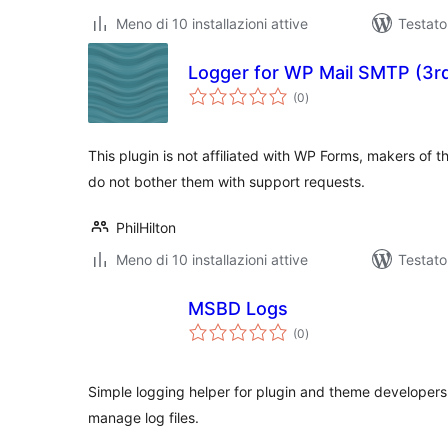
Meno di 10 installazioni attive
Testato
Logger for WP Mail SMTP (3rd
valutazioni
(0
)
totali
This plugin is not affiliated with WP Forms, makers of
do not bother them with support requests.
PhilHilton
Meno di 10 installazioni attive
Testato
MSBD Logs
valutazioni
(0
)
totali
Simple logging helper for plugin and theme developers
manage log files.