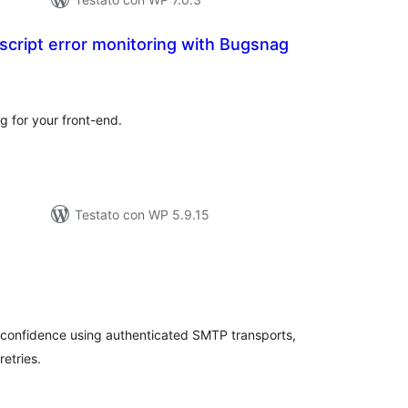
script error monitoring with Bugsnag
lutazioni
tali
g for your front-end.
Testato con WP 5.9.15
lutazioni
tali
confidence using authenticated SMTP transports,
etries.