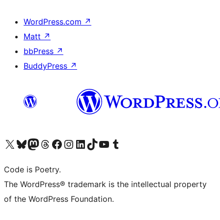
WordPress.com
↗
Matt
↗
bbPress
↗
BuddyPress
↗
Visita il nostro account X (ex Twitter)
Visita il nostro account Bluesky
Visita il nostro account Mastodon
Visita il nostro account Threads
Visita la nostra pagina Facebook
Visita il nostro account Instagram
Visita il nostro account LinkedIn
Visita il nostro account TikTok
Visita il nostro canale YouTube
Visita il nostro account Tumblr
Code is Poetry.
The WordPress® trademark is the intellectual property
of the WordPress Foundation.