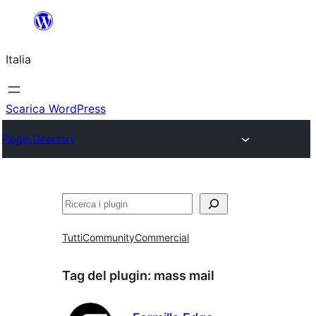
Vai
al
Italia
contenuto
Scarica WordPress
Plugin Directory
Cerca
Tutti
Community
Commercial
Tag del plugin:
mass mail