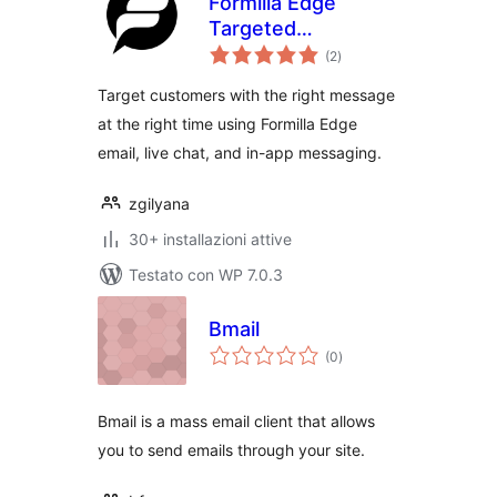
Formilla Edge
Targeted
valutazioni
Messaging
(2
)
totali
Platform for Sales
Target customers with the right message
and Marketing
at the right time using Formilla Edge
email, live chat, and in-app messaging.
zgilyana
30+ installazioni attive
Testato con WP 7.0.3
Bmail
valutazioni
(0
)
totali
Bmail is a mass email client that allows
you to send emails through your site.