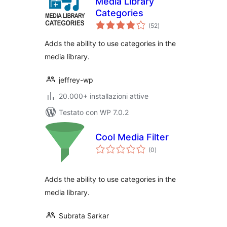
Media Library
Categories
valutazioni
(52
)
totali
Adds the ability to use categories in the
media library.
jeffrey-wp
20.000+ installazioni attive
Testato con WP 7.0.2
Cool Media Filter
valutazioni
(0
)
totali
Adds the ability to use categories in the
media library.
Subrata Sarkar