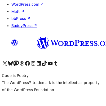
WordPress.com
↗
Matt
↗
bbPress
↗
BuddyPress
↗
Visita il nostro account X (ex Twitter)
Visita il nostro account Bluesky
Visita il nostro account Mastodon
Visita il nostro account Threads
Visita la nostra pagina Facebook
Visita il nostro account Instagram
Visita il nostro account LinkedIn
Visita il nostro account TikTok
Visita il nostro canale YouTube
Visita il nostro account Tumblr
Code is Poetry.
The WordPress® trademark is the intellectual property
of the WordPress Foundation.