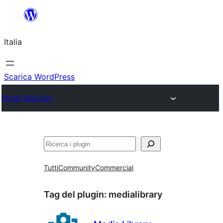
Vai
al
Italia
contenuto
Scarica WordPress
Plugin Directory
Cerca
Tutti
Community
Commercial
Tag del plugin:
medialibrary