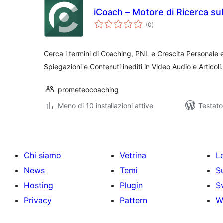
iCoach – Motore di Ricerca su
valutazioni
(0
)
totali
Cerca i termini di Coaching, PNL e Crescita Personale e
Spiegazioni e Contenuti inediti in Video Audio e Articoli.
prometeocoaching
Meno di 10 installazioni attive
Testato
Chi siamo
Vetrina
Le
News
Temi
S
Hosting
Plugin
S
Privacy
Pattern
W