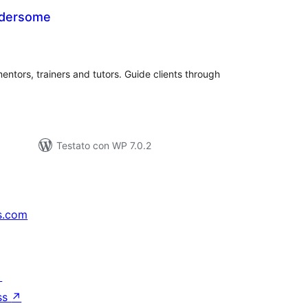
dersome
lutazioni
tali
mentors, trainers and tutors. Guide clients through
Testato con WP 7.0.2
s.com
↗
ss
↗