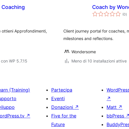
l Coaching
Coach by Won
va
(0
)
to
 ottieni Approfondimenti,
Client journey portal for coaches, 
milestones and reflections.
Wondersome
 con WP 5.7.15
Meno di 10 installazioni attive
arn (Training)
Partecipa
WordPres
upporto
Eventi
↗
viluppo
Donazioni
↗
Matt
↗
ordPress.tv
↗
Five for the
bbPress
Future
BuddyPre