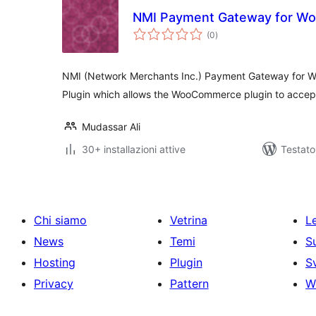
NMI Payment Gateway for 
valutazioni
(0
)
totali
NMI (Network Merchants Inc.) Payment Gateway for 
Plugin which allows the WooCommerce plugin to accep
Mudassar Ali
30+ installazioni attive
Testato
Chi siamo
Vetrina
Le
News
Temi
S
Hosting
Plugin
S
Privacy
Pattern
W