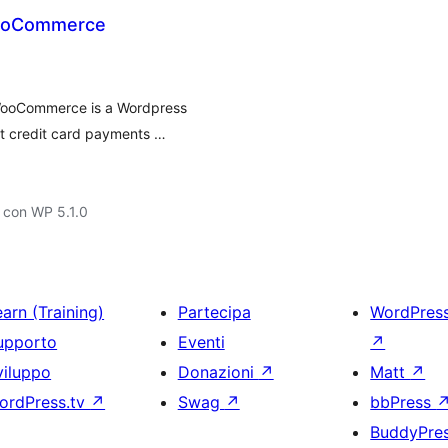
WooCommerce
WooCommerce is a Wordpress
t credit card payments …
 con WP 5.1.0
arn (Training)
Partecipa
WordPres
upporto
Eventi
↗
viluppo
Donazioni
↗
Matt
↗
ordPress.tv
↗
Swag
↗
bbPress
BuddyPre